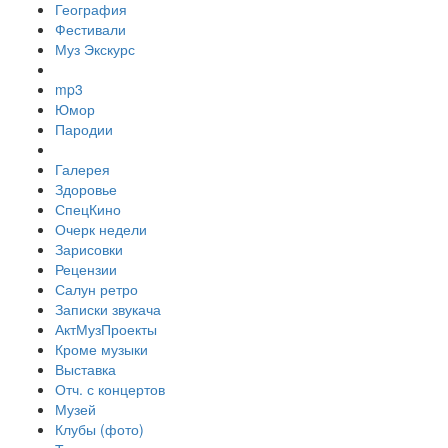
География
Фестивали
Муз Экскурс
mp3
Юмор
Пародии
Галерея
Здоровье
СпецКино
Очерк недели
Зарисовки
Рецензии
Салун ретро
Записки звукача
АктМузПроекты
Кроме музыки
Выставка
Отч. с концертов
Музей
Клубы (фото)