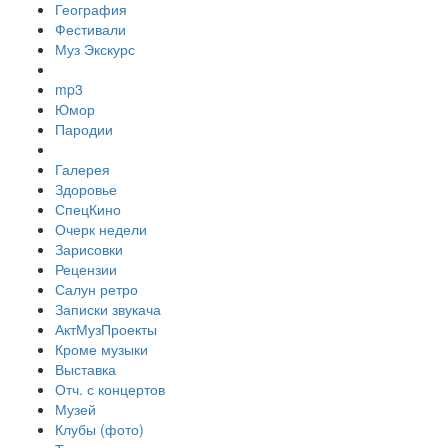
География
Фестивали
Муз Экскурс
mp3
Юмор
Пародии
Галерея
Здоровье
СпецКино
Очерк недели
Зарисовки
Рецензии
Салун ретро
Записки звукача
АктМузПроекты
Кроме музыки
Выставка
Отч. с концертов
Музей
Клубы (фото)