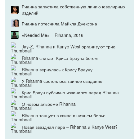
Рианна запустила собственную линию ювелирных
изделий
Рианна потеснила Майкла Джексона
«Needed Me» – Rihanna, 2016
Jay-Z, Rihanna и Kanye West организуют трио
Rihanna считает Криса Брауна богом
Rihanna вернулась к Крису Брауну
У Rihanna состоялось тайное свидание
Крис Браун публично извинился перед Rihanna
О новом альбоме Rihanna
Rihanna танцует в клипе в нижнем белье
Новая звездная пара – Rihanna и Kanye West?