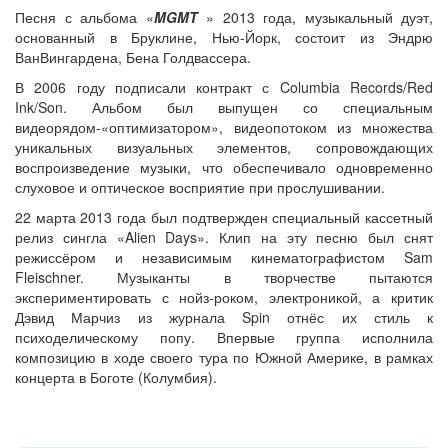
Песня с альбома «
MGMT
» 2013 года, музыкальный дуэт,
основанный в Бруклине, Нью-Йорк, состоит из Эндрю
ВанВингардена, Бена Голдвассера.
В 2006 году подписали контракт с Columbia Records/Red
Ink/Son. Альбом был выпущен со специальным
видеорядом-«оптимизатором», видеопотоком из множества
уникальных визуальных элементов, сопровождающих
воспроизведение музыки, что обеспечивало одновременно
слуховое и оптическое восприятие при прослушивании.
22 марта 2013 года был подтвержден специальный кассетный
релиз сингла «Alien Days». Клип на эту песню был снят
режиссёром и независимым кинематографистом Sam
Fleischner. Музыканты в творчестве пытаются
экспериментировать с нойз-роком, электроникой, а критик
Дэвид Марчиз из журнала Spin отнёс их стиль к
психоделическому попу. Впервые группа исполнила
композицию в ходе своего тура по Южной Америке, в рамках
концерта в Боготе (Колумбия).