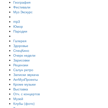
География
Фестивали
Муз Экскурс
mp3
Юмор
Пародии
Галерея
Здоровье
СпецКино
Очерк недели
Зарисовки
Рецензии
Салун ретро
Записки звукача
АктМузПроекты
Кроме музыки
Выставка
Отч. с концертов
Музей
Клубы (фото)