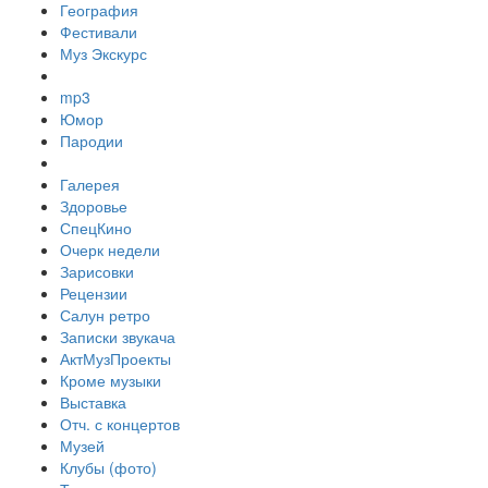
География
Фестивали
Муз Экскурс
mp3
Юмор
Пародии
Галерея
Здоровье
СпецКино
Очерк недели
Зарисовки
Рецензии
Салун ретро
Записки звукача
АктМузПроекты
Кроме музыки
Выставка
Отч. с концертов
Музей
Клубы (фото)