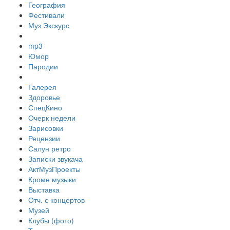
География
Фестивали
Муз Экскурс
mp3
Юмор
Пародии
Галерея
Здоровье
СпецКино
Очерк недели
Зарисовки
Рецензии
Салун ретро
Записки звукача
АктМузПроекты
Кроме музыки
Выставка
Отч. с концертов
Музей
Клубы (фото)