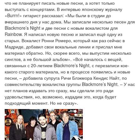
что не планирует писать новые песни, а хотет только
выступать с концертами. В интервью японскому журналу
«Burrn!» гитарист рассказал: «Мы были в студии до
вчерашнего дня у нас дома. Мы записали несколько песен для
Blackmore’s Night и две песни с новым вокалистом для
Rainbow. Я написал новую песню и записал ещё одну из
старых. Вокалист Ронни Ромеро, который как раз сейчас в
Мадриде, добавил свои вокальные линии и прислал мне
материал обратно. Но, скорее всего, мы выпустим несколько
синглов, а не большой альбом». «Всё началось с вещей,
связанных с 20-летием Blackmore’s Night, с перезаписи кое-
какого старого материала, но в процессе появились и новые
песни, – добавила супруга Ричи Блэкмора Кендис Найт, по
совместительству вокалистка группы Blackmore’s Night. – У нас
нет планов издавать это сразу, мы сделали это ради
удовольствия, но, возможно, издадим это, когда будет
подходящий момент. Но не сразу».