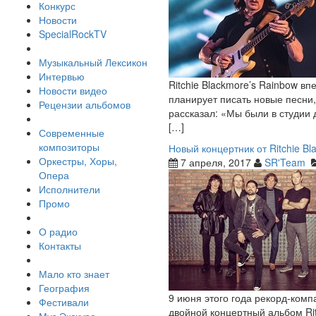
Конкурс
Новости
SpecialRockTV
Музыкальный Лексикон
Интервью
Ritchie Blackmore’s Rainbow в
Новости видео
планирует писать новые песни,
Рецензии альбомов
рассказал: «Мы были в студии 
[…]
Современные
композиторы
Новый концертник от Ritchie Bl
Оркестры, Хоры,
7 апреля, 2017
SR'Team
Опера
Исполнители
Промо
О радио
Контакты
Мало кто знает
География
9 июня этого года рекорд-комп
Фестивали
двойной концертный альбом Rit