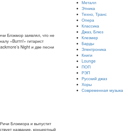
Металл
Этника
Техно, Транс
Опера
Классика
Джаз, Блюз
ичи Блэкмор заявлял, что не
Клезмер
налу «Burrn!» гитарист
Барды
ackmore’s Night и две песни
Электроника
Книги
Lounge
ПОП
РЭП
Русский джаз
Хоры
Современная музыка
 Ричи Блэкмора и выпустит
ьствует название, концертный