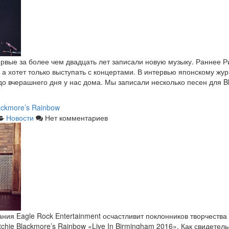
первые за более чем двадцать лет записали новую музыку. Раннее Р
 а хотет только выступать с концертами. В интервью японскому жур
до вчерашнего дня у нас дома. Мы записали несколько песен для Bl
ackmore’s Rainbow
Новости
Нет комментариев
ания Eagle Rock Entertainment осчастливит поклонников творчества
chie Blackmore’s Rainbow «Live In Birmingham 2016». Как свидетел