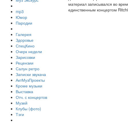
Муз Экскурс
материал записывался во врем
единственным концертом Ritchi
mp3
Юмор
Пародии
Галерея
Здоровье
СпецКино
Очерк недели
Зарисовки
Рецензии
Салун ретро
Записки звукача
АктМузПроекты
Кроме музыки
Выставка
Отч. с концертов
Музей
Клубы (фото)
Тэги