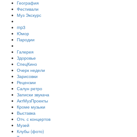
География
Фестивали
Муз Экскурс
mp3
Юмор
Пародии
Галерея
Здоровье
СпецКино
Очерк недели
Зарисовки
Рецензии
Салун ретро
Записки звукача
АктМузПроекты
Кроме музыки
Выставка
Отч. с концертов
Музей
Клубы (фото)