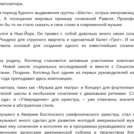
омпозитора.
 в период бурного выдвижения группы «Шести», острых импровизац
. А посещение мировых премьер сочинений Равеля, Прокофь
о бы то ни стало сказать и свое слово в современной музыке.
улся в Нью-Йорк. Он привез с собой довольно много своих соч
ондино для струнного квартета и одноактный балет «Грог». И хо
ужила основой для создания одного из известнейших сочин
а родину, Копленд становится активным участником композ
в Новой школе социальных исследований и вместе с Сешнсо
зыки. Позднее, Копленд был одним из первых руководителей из
 года преподавал здесь композицию.
зитора, таких как «Музыка для театра» и Концерт для фортепиан
узской школы в необычном сочетании с джазовыми ритмами. С
ода» и «Утверждения» для оркестра, – уже отмечены значи
нтном и абстрактном стиле.
учшего в Америке Бостонского симфонического оркестра, стал
музыкант много сделал для развития молодой американской музы
вая ему сочинения и исполняя их в программах руководимого им 
венными запросами американской публики и творчеством Коп