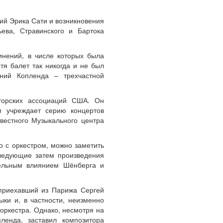
ий Эрика Сати и возникновения
ева, Стравинского и Бартока
инений, в числе которых была
тя балет так никогда и не был
ений Копленда – трехчастной
иторских ассоциаций США. Он
м учреждает серию концертов
вестного Музыкального центра
о с оркестром, можно заметить
ледующие затем произведения
тельным влиянием Шёнберга и
 приехавший из Парижа Сергей
ки и, в частности, неизменно
оркестра. Однако, несмотря на
ленда, заставил композитора