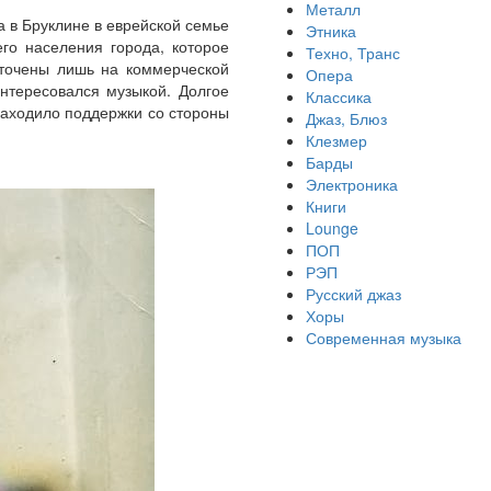
Металл
 в Бруклине в еврейской семье
Этника
го населения города, которое
Техно, Транс
оточены лишь на коммерческой
Опера
интересовался музыкой. Долгое
Классика
находило поддержки со стороны
Джаз, Блюз
Клезмер
Барды
Электроника
Книги
Lounge
ПОП
РЭП
Русский джаз
Хоры
Современная музыка