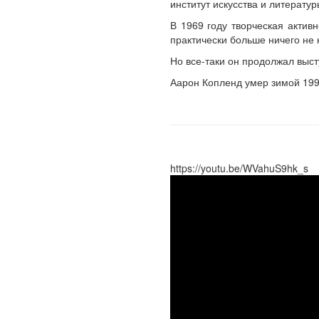
институт искусства и литерату
В 1969 году творческая актив
практически больше ничего не 
Но все-таки он продолжал выст
Аарон Копленд умер зимой 1990
https://youtu.be/WVahuS9hk_s