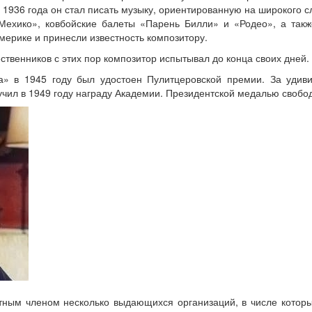
с 1936 года он стал писать музыку, ориентированную на широкого 
Мехико», ковбойские балеты «Парень Билли» и «Родео», а такж
мерике и принесли известность композитору.
ственников с этих пор композитор испытывал до конца своих дней.
а» в 1945 году был удостоен Пулитцеровской премии. За удив
чил в 1949 году награду Академии. Президентской медалью свободы
тным членом несколько выдающихся организаций, в числе котор