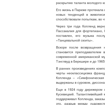
раскрытию таланта молодого к
Его жизнь в Париже протекала
новых тенденций в живописи
способствовали попыткам, во чт
Через три года Копленд верн
Пассакалия для фортепиано, Р
поставлен, его музыка посл
«Танцевальной сюиты».
Вскоре после возвращения н
становится преподавателем 
современной американской му
Тэнглвуд в Беркшире и до 1965
В ранних произведениях компо
черты неоклассицизма франц
Копленда – «Симфоническая 
выдержаны в суровом, диссона
Еще в 1924 году дирижером л
Кусевицкий. Талантливейший 
поддерживал Копленда, заказы
это, разрыв между художест