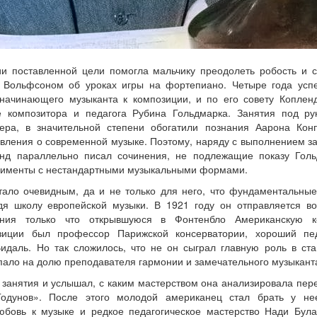
ии поставленной цели помогла мальчику преодолеть робость и с
 Вольфсоном об уроках игры на фортепиано. Четыре года усп
начинающего музыканта к композиции, и по его совету Коплен
е композитора и педагога Рубина Гольдмарка. Занятия под ру
ера, в значительной степени обогатили познания Аарона Кон
авления о современной музыке. Поэтому, наряду с выполнением з
енд параллельно писал сочинения, не подлежащие показу Гол
ерименты с нестандартными музыкальными формами.
ало очевидным, да и не только для него, что фундаментальные
дя школу европейской музыки. В 1921 году он отправляется в
ания только что открывшуюся в Фонтенбло Американскую 
зиции был профессор Парижской консерватории, хороший пе
идаль. Но так сложилось, что не он сыграл главную роль в ста
пало на долю преподавателя гармонии и замечательного музыкант
е занятия и услышал, с каким мастерством она анализировала пер
одунов». После этого молодой американец стал брать у не
юбовь к музыке и редкое педагогическое мастерство Нади Бул