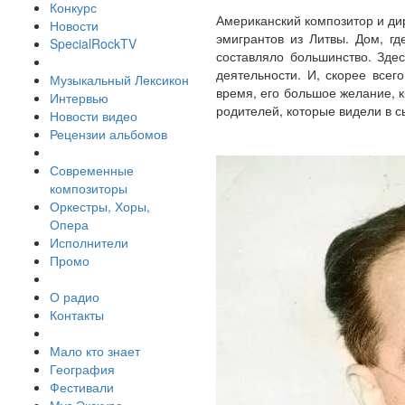
Конкурс
Американский композитор и ди
Новости
эмигрантов из Литвы. Дом, г
SpecialRockTV
составляло большинство. Зде
деятельности. И, скорее всег
Музыкальный Лексикон
время, его большое желание, 
Интервью
родителей, которые видели в 
Новости видео
Рецензии альбомов
Современные
композиторы
Оркестры, Хоры,
Опера
Исполнители
Промо
О радио
Контакты
Мало кто знает
География
Фестивали