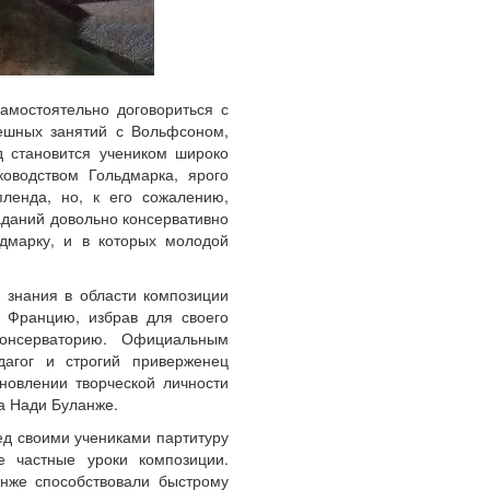
амостоятельно договориться с
ешных занятий с Вольфсоном,
д становится учеником широко
ководством Гольдмарка, ярого
пленда, но, к его сожалению,
аданий довольно консервативно
ьдмарку, и в которых молодой
 знания в области композиции
о Францию, избрав для своего
консерваторию. Официальным
дагог и строгий приверженец
новлении творческой личности
а Нади Буланже.
ед своими учениками партитуру
е частные уроки композиции.
анже способствовали быстрому