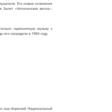
слушателя. Его новые сочинения
е балет «Аппалачская весна»,
ительно гармоничную музыку к
 его наградили в 1964 году.
ых нью-йоркский Национальный