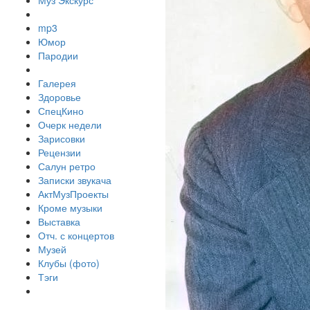
Муз Экскурс
mp3
Юмор
Пародии
Галерея
Здоровье
СпецКино
Очерк недели
Зарисовки
Рецензии
Салун ретро
Записки звукача
АктМузПроекты
Кроме музыки
Выставка
Отч. с концертов
Музей
Клубы (фото)
Тэги