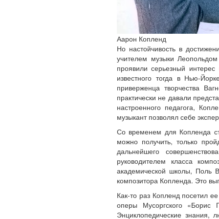
Аарон Копленд
Но настойчивость в достижен
учителем музыки Леопольдом
проявили серьезный интерес 
известного тогда в Нью-Йорк
приверженца творчества Вагн
практически не давали предст
настроенного педагога, Копл
музыкант позволял себе эксп
Со временем для Копленда ст
можно получить, только прой
дальнейшего совершенствов
руководителем класса компо
академической школы, Поль В
композитора Копленда. Это вы
Как-то раз Копленд посетил е
оперы Мусоргского «Борис Г
Энциклопедические знания, л