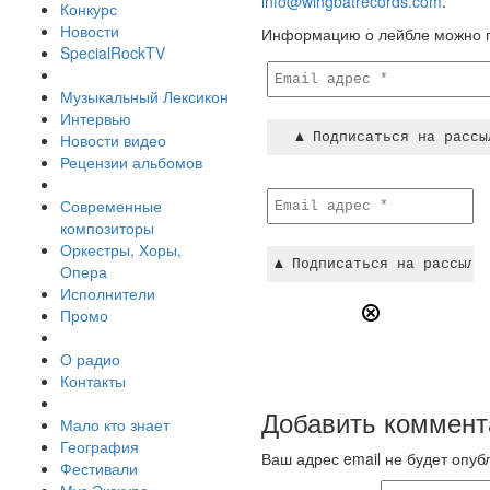
info@wingbatrecords.com
.
Конкурс
Новости
Информацию о лейбле можно п
SpecialRockTV
Музыкальный Лексикон
Интервью
Новости видео
Рецензии альбомов
Современные
композиторы
Оркестры, Хоры,
Опера
Исполнители
Промо
О радио
Контакты
Добавить коммент
Мало кто знает
География
Ваш адрес email не будет опуб
Фестивали