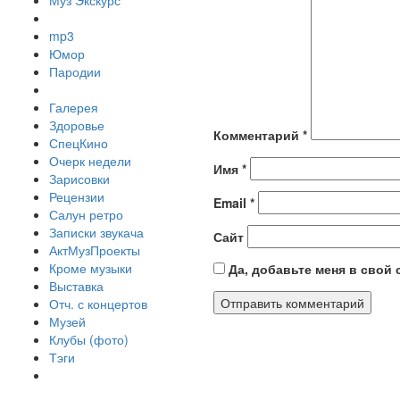
Муз Экскурс
mp3
Юмор
Пародии
Галерея
Здоровье
Комментарий
*
СпецКино
Очерк недели
Имя
*
Зарисовки
Рецензии
Email
*
Салун ретро
Записки звукача
Сайт
АктМузПроекты
Кроме музыки
Да, добавьте меня в свой
Выставка
Отч. с концертов
Музей
Клубы (фото)
Тэги