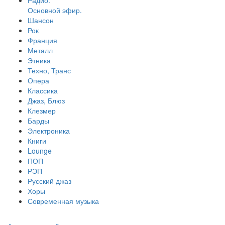
Радио.
Основной эфир.
Шансон
Рок
Франция
Металл
Этника
Техно, Транс
Опера
Классика
Джаз, Блюз
Клезмер
Барды
Электроника
Книги
Lounge
ПОП
РЭП
Русский джаз
Хоры
Современная музыка