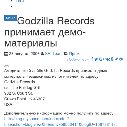
Тэги
Godzilla Records
Меню
принимает демо-
материалы
23 августа, 2006
SR' Team
Промо
Поделиться:
Американский лейбл Godzilla Records принимает демо-
материалы независимых исполнителей по адресу:
Godzilla Records
c/o The Bulldog Grill,
932 S. Court St,
Crown Point, IN 46307
USA
Дополнительную информацию можно получить по адресу:
http://blog.myspace.com/index.cfm?
fuseaction=blog.view&friendID=59553414&blogID=156788118
.