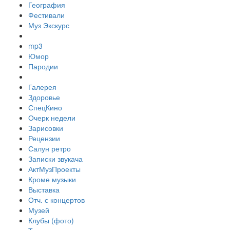
География
Фестивали
Муз Экскурс
mp3
Юмор
Пародии
Галерея
Здоровье
СпецКино
Очерк недели
Зарисовки
Рецензии
Салун ретро
Записки звукача
АктМузПроекты
Кроме музыки
Выставка
Отч. с концертов
Музей
Клубы (фото)