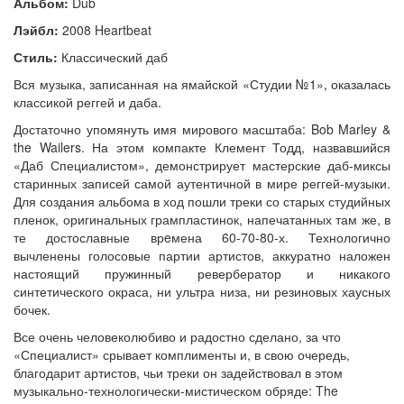
Альбом:
Dub
Лэйбл:
2008 Heartbeat
Стиль:
Классический даб
Вся музыка, записанная на ямайской «Студии №1», оказалась
классикой реггей и даба.
Достаточно упомянуть имя мирового масштаба: Bob Marley &
the Wailers. На этом компакте Клемент Тодд, назвавшийся
«Даб Специалистом», демонстрирует мастерские даб-миксы
старинных записей самой аутентичной в мире реггей-музыки.
Для создания альбома в ход пошли треки со старых студийных
пленок, оригинальных грампластинок, напечатанных там же, в
те достославные врeмена 60-70-80-х. Технологично
вычленены голосовые партии артистов, аккуратно наложен
настоящий пружинный ревербератор и никакого
синтетического окраса, ни ультра низа, ни резиновых хаусных
бочек.
Все очень человеколюбиво и радостно сделано, за что
«Специалист» срывает комплименты и, в свою очередь,
благодарит артистов, чьи треки он задействовал в этом
музыкально-технологически-мистическом обряде: The