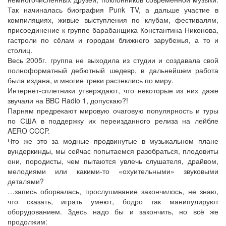
Так начиналась биография Punk TV, а дальше участие в
компиляциях, живые выступления по клубам, фестивалям,
присоединение к группе барабанщика Константина Никонова,
гастроли по сёлам и городам ближнего зарубежья, а то и
столиц.
Весь 2005г. группа не выходила из студии и создавала свой
полноформатный дебютный шедевр, в дальнейшем работа
была издана, и многие треки растеклись по миру.
Интернет-сплетники утверждают, что некоторые из них даже
звучали на BBC Radio 1, допускаю?!
Парням предрекают мировую очаговую популярность и туры
по США в поддержку их переизданного релиза на лейбле
AERO CCCP.
Что же это за модные продвинутые в музыкальном плане
вундеркинды, мы сейчас попытаемся разобраться, плодовиты
они, породисты, чем пытаются увлечь слушателя, драйвом,
мелодиями или какими-то «охуительными» звуковыми
деталями?
…запись оборвалась, прослушивание закончилось, не знаю,
что сказать, играть умеют, бодро так манипулируют
оборудованием. Здесь надо бы и закончить, но всё же
продолжим: