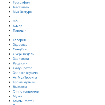
География
Фестивали
Муз Экскурс
mp3
Юмор
Пародии
Галерея
Здоровье
СпецКино
Очерк недели
Зарисовки
Рецензии
Салун ретро
Записки звукача
АктМузПроекты
Кроме музыки
Выставка
Отч. с концертов
Музей
Клубы (фото)