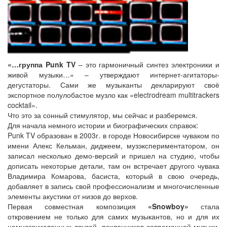
«…группа Punk TV
– это гармоничный синтез электроники и
живой музыки…» – утверждают интернет-агитаторы-
дегустаторы. Сами же музыканты декларируют своё
экспортное полулобастое музло как «electrodream multitrackers
cocktail».
Что это за сонный стимулятор, мы сейчас и разберемся.
Для начала немного истории и биографических справок:
Punk TV образован в 2003г. в городе Новосибирске чуваком по
имени Алекс Кельман, диджеем, музэкспериментатором, он
записал несколько демо-версий и пришел на студию, чтобы
дописать некоторые детали, там он встречает другого чувака
Владимира Комарова, басиста, который в свою очередь,
добавляет в запись свой профессионализм и многочисленные
элементы акустики от низов до верхов.
Первая совместная композиция
«Snowboy»
стала
откровением не только для самих музыкантов, но и для их
немногочисленных друзей, поклонников современной музыки.