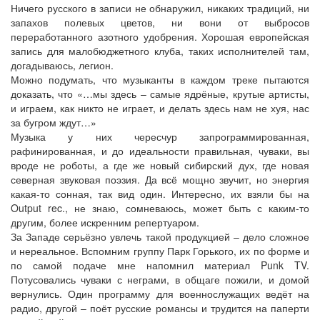
Ничего русского в записи не обнаружил, никаких традиций, ни
запахов полевых цветов, ни вони от выбросов
переработанного азотного удобрения. Хорошая европейская
запись для малобюджетного клуба, таких исполнителей там,
догадываюсь, легион.
Можно подумать, что музыканты в каждом треке пытаются
доказать, что «…мы здесь – самые ядрёные, крутые артисты,
и играем, как никто не играет, и делать здесь нам не хуя, нас
за бугром ждут…»
Музыка у них чересчур запрограммированная,
рафинированная, и до идеальности правильная, чуваки, вы
вроде не роботы, а где же новый сибирский дух, где новая
северная звуковая поэзия. Да всё мощно звучит, но энергия
какая-то сонная, так вид один. Интересно, их взяли бы на
Output rec., не знаю, сомневаюсь, может быть с каким-то
другим, более искренним репертуаром.
За Западе серьёзно увлечь такой продукцией – дело сложное
и нереальное. Вспомним группу Парк Горького, их по форме и
по самой подаче мне напомнил материал Punk TV.
Потусовались чуваки с неграми, в общаге пожили, и домой
вернулись. Один программу для военнослужащих ведёт на
радио, другой – поёт русские романсы и трудится на паперти