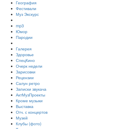
География
Фестивали
Муз Экскурс
mp3
Юмор
Пародии
Галерея
Здоровье
СпецКино
Очерк недели
Зарисовки
Рецензии
Салун ретро
Записки звукача
АктМузПроекты
Кроме музыки
Выставка
Отч. с концертов
Музей
Клубы (фото)