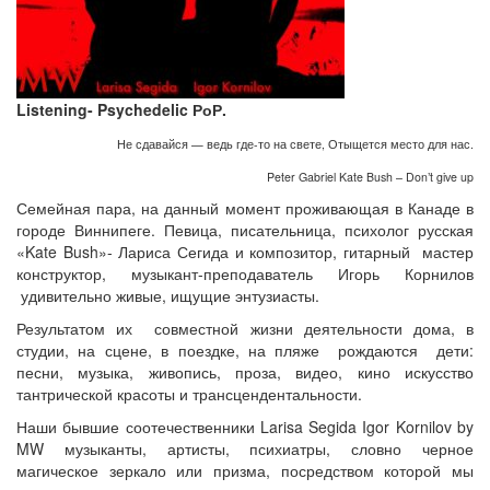
Listening- Psychedelic
РоР
.
Не сдавайся — ведь где-то на свете, Отыщется место для нас.
Peter Gabriel Kate Bush – Don’t give up
Семейная пара, на данный момент проживающая в Канаде в
городе Виннипеге. Певица, писательница, психолог русская
«Kate Bush»- Лариса Сегида и композитор, гитарный мастер
конструктор, музыкант-преподаватель Игорь Корнилов
удивительно живые, ищущие энтузиасты.
Результатом их совместной жизни деятельности дома, в
студии, на сцене, в поездке, на пляже рождаются дети:
песни, музыка, живопись, проза, видео, кино искусство
тантрической красоты и трансцендентальности.
Наши бывшие соотечественники Larisa Segida Igor Kornilov by
MW музыканты, артисты, психиатры, словно черное
магическое зеркало или призма, посредством которой мы