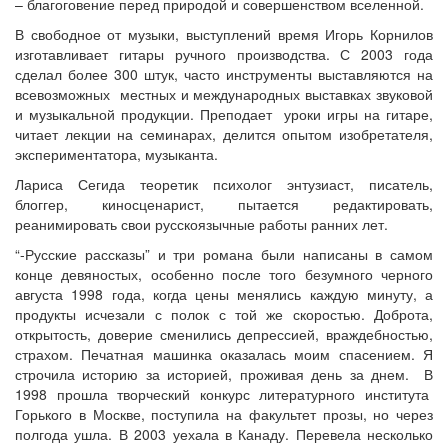
– благоговение перед природой и совершенством вселенной.
В свободное от музыки, выступлений время Игорь Корнилов
изготавливает гитары ручного производства. С 2003 года
сделал более 300 штук, часто инструменты выставляются на
всевозможных местных и международных выставках звуковой
и музыкальной продукции. Преподает уроки игры на гитаре,
читает лекции на семинарах, делится опытом изобретателя,
экспериментатора, музыканта.
Лариса Сегида теоретик психолог энтузиаст, писатель,
блоггер, киносценарист, пытается редактировать,
реанимировать свои русскоязычные работы ранних лет.
“-Русские рассказы” и три романа были написаны в самом
конце девяностых, особенно после того безумного черного
августа 1998 года, когда цены менялись каждую минуту, а
продукты исчезали с полок с той же скоростью. Доброта,
открытость, доверие сменились депрессией, враждебностью,
страхом. Печатная машинка оказалась моим спасением. Я
строчила историю за историей, проживая день за днем. В
1998 прошла творческий конкурс литературного института
Горького в Москве, поступила на факультет прозы, но через
полгода ушла. В 2003 уехала в Канаду. Перевела несколько