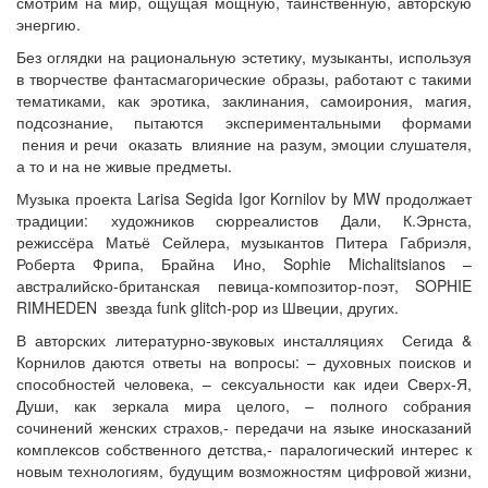
смотрим на мир, ощущая мощную, таинственную, авторскую
энергию.
Без оглядки на рациональную эстетику, музыканты, используя
в творчестве фантасмагорические образы, работают с такими
тематиками, как эротика, заклинания, самоирония, магия,
подсознание, пытаются экспериментальными формами
пения и речи оказать влияние на разум, эмоции слушателя,
а то и на не живые предметы.
Музыка проекта Larisa Segida Igor Kornilov by MW продолжает
традиции: художников сюрреалистов Дали, К.Эрнста,
режиссёра Матьё Сейлера, музыкантов Питера Габриэля,
Роберта Фрипа, Брайна Ино, Sophie Michalitsianos –
австралийско-британская певица-композитор-поэт, SOPHIE
RIMHEDEN звезда funk glitch-pop из Швеции, других.
В авторских литературно-звуковых инсталляциях Сегида &
Корнилов даются ответы на вопросы: – духовных поисков и
способностей человека, – сексуальности как идеи Сверх-Я,
Души, как зеркала мира целого, – полного собрания
сочинений женских страхов,- передачи на языке иносказаний
комплексов собственного детства,- паралогический интерес к
новым технологиям, будущим возможностям цифровой жизни,