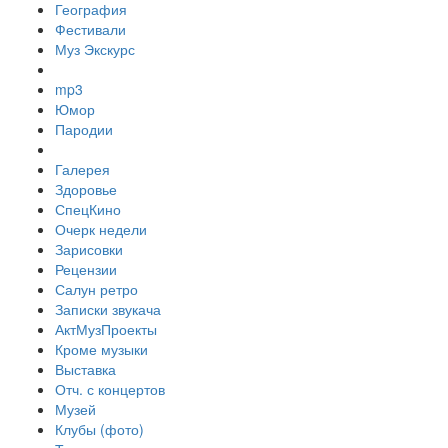
География
Фестивали
Муз Экскурс
mp3
Юмор
Пародии
Галерея
Здоровье
СпецКино
Очерк недели
Зарисовки
Рецензии
Салун ретро
Записки звукача
АктМузПроекты
Кроме музыки
Выставка
Отч. с концертов
Музей
Клубы (фото)