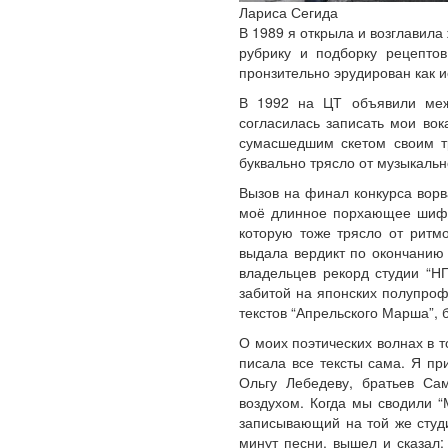
Лариса Сегида
В 1989 я открыла и возглавил
рубрику и подборку рецепто
пронзительно эрудирован как и
В 1992 на ЦТ объявили межд
согласилась записать мои вок
сумасшедшим скетом своим тр
буквально трясло от музыкаль
Вызов на финал конкурса ворв
моё длинное порхающее шифон
которую тоже трясло от ритм
выдала вердикт по окончанию 
владельцев рекорд студии “Н
забитой на японских полупроф
текстов “Апрельского Марша”, 
О моих поэтических волнах в т
писала все тексты сама. Я пр
Ольгу Лебедеву, братьев Са
воздухом. Когда мы сводили 
записывающий на той же студи
минут песни, вышел и сказал: