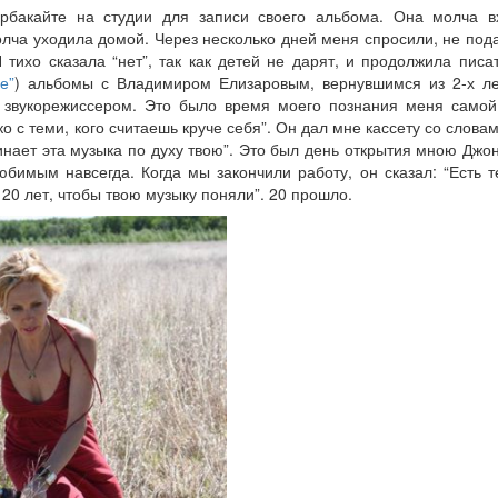
рбакайте на студии для записи своего альбома. Она молча вх
олча уходила домой. Через несколько дней меня спросили, не пода
тихо сказала “нет”, так как детей не дарят, и продолжила писат
е”
) альбомы с Владимиром Елизаровым, вернувшимся из 2-х ле
х звукорежиссером. Это было время моего познания меня самой 
ко с теми, кого считаешь круче себя”. Он дал мне кассету со слов
инает эта музыка по духу твою”. Это был день открытия мною Джон
бимым навсегда. Когда мы закончили работу, он сказал: “Есть те
20 лет, чтобы твою музыку поняли”. 20 прошло.