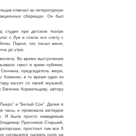
льцев отвечал за литературную
дакционных сборищах. Он был
д студия при детском театре
лог с Луи и спела его слету с
Эллы. Парня, что писал меня,
очь до утра.
амолета. Во время выступления
звало свист и крики публики,
 Сенчина, председатель жюри,
р Хоменко, в то время один из
ару кассет со своей музыкой,
х Евгению Кормильцеву, автору
 Пьеро” и “Белый Сон”. Далее я
ые часы, и провожала взглядом
го. Я была просто невидимым
 Владимир Пресняков Cтарший,
раторскую, простоял там все 5
он согласился сыграть соло на