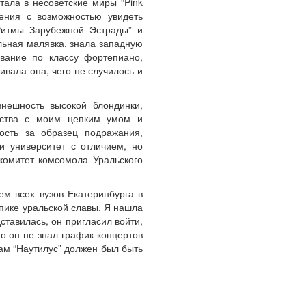
тала в несоветские миры “Pink
дения с возможностью увидеть
Ритмы Зарубежной Эстрады” и
льная малявка, знала западную
ование по классу фортепиано,
ивала она, чего не случилось и
нешность высокой блондинки,
щества с моим цепким умом и
ость за образец подражания,
и университет с отличием, но
комитет комсомола Уральского
ем всех вузов Екатеринбурга в
пике уральской славы. Я нашла
ставилась, он пригласил войти,
но он не знал график концертов
сам “Наутилус” должен был быть