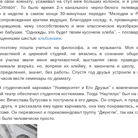
в свою комнату, усаживал на стул меж больших колонок, и я уле
ng Crimson”. То было время 2-х канального черно-белого телеви
аз в неделю в самом конце 30-минутных передач “Мелодии и 
опровождении критики ведущих. Благодаря соседу, я, провинциа
цовщиков, чему способствовало и мое классическое музобраз
ю бабушки. “Однажды, это будет твоим кусочком хлеба”, – поговар
пущенными шестью
альбомами
.
поэтому пошла учиться на философа, а не музыканта. Моя в
имнастикой и цирковой студией, не вязались в сознании об
ые училки звали меня вертихвосткой, выставляя свою праведн
имали всерьёз, но, вопреки их клейму, я закончила и школу, 
пределения, значит, без работы. Спустя год друзья устроили в 
 часов вести семинары по диамату.
 студенческий карнавал “Университет и Его Друзья” с вовлечени
й театр обеспечил студентов костюмами. Тогда “Наутилус” был на 
с Вячеслава Бутусова и постучала в его дверь. Он открыл, я пред
 друга, я рассказала ему идею карнавала, она ему понравилась, 
озже. Он перезвонил и порекомендовал группу “Джунгли”, так как 
ё было человечески просто.