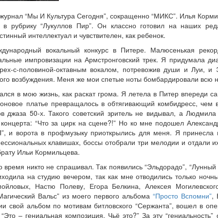
а журнал “Мы И Культура Сегодня”, сокращенно “МИКС”. Илья Корми
в в рубрику “Лукуллов Пир”. Он классно готовил на наших ре
стинный интеллектуал и чувствителен, как ребенок.
ународный вокальный конкурс в Питере. Малюсенькая рекор
альные импровизации на Армстронговский трек. Я придумала диа
ех-с-половиной-октавным вокалом, потревожив души и Луи, и 
ного возбуждения. Меня же мои спетые ноты бомбардировали всю н
ался в мою жизнь, как раскат грома. Я летела в Питер впереди с
овое платье превращалось в обтягивающий комбидресс, чем вы
ов джаза 50-х. Такого советский зритель не видывал, а Людмила
концерта: “Что за цирк на сцене?!” Но ко мне подошел Александ
П”, и ворота в профмузыку приоткрылись для меня. Я принесла п
ессиональных клавишах, боссы отобрали три мелодии и отдали и
брату Ильи Кормильцева.
о время никто не спрашивал. Так появились “Эльдорадо”, “Лунный
иходила на студию вечером, так как мне отводились только ночн
мойловых, Настю Полеву, Егора Белкина, Алексея Могилевско
“Магический Вальс” из моего первого альбома
“Просто Вспомни”
,
и свой альбом по мотивам битловского “Сержанта”, вошел в опе
 “Это – гениальная композиция. Чьё это?” За эту “гениальность” 