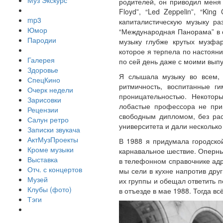
Муз Экскурс
родителей, он приводил меня 
Floyd”, “Led Zeppelin”, “Ki
mp3
капиталистическую музыку р
Юмор
“Международная Панорама” в с
Пародии
музыку глубже крутых музфар
которое я терпела по настояни
Галерея
по сей день даже с моими вы
Здоровье
Я слышала музыку во всем, 
СпецКино
ритмичность, воспитанные г
Очерк недели
проницательностью. Некотор
Зарисовки
лобастые профессора не прин
Рецензии
свободным дипломом, без рас
Салун ретро
университета и дали несколько
Записки звукача
АктМузПроекты
В 1988 я придумала городской
Кроме музыки
карнавальное шествие. Оперны
Выставка
в телефонном справочнике адре
Отч. с концертов
мы сели в кухне напротив друг
Музей
их группы и обещал ответить п
Клубы (фото)
в отъезде в мае 1988. Тогда вс
Тэги