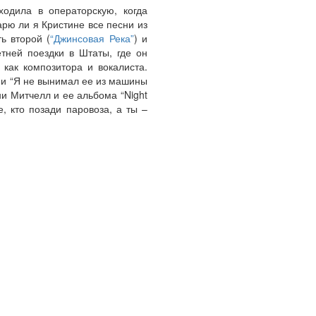
одила в операторскую, когда
рю ли я Кристине все песни из
ь второй (
“Джинсовая Река”
) и
тней поездки в Штаты, где он
как композитора и вокалиста.
ами “Я не вынимал ее из машины
и Митчелл и ее альбома “Night
, кто позади паровоза, а ты –