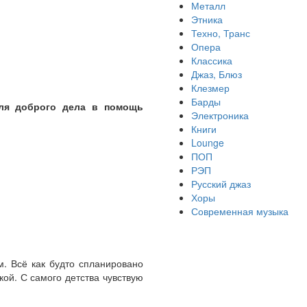
Металл
Этника
Техно, Транс
Опера
Классика
Джаз, Блюз
Клезмер
Барды
для доброго дела в помощь
Электроника
Книги
Lounge
ПОП
РЭП
Русский джаз
Хоры
Современная музыка
м. Всё как будто спланировано
ой. С самого детства чувствую