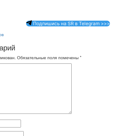
Подпишись на SR в Telegram >>>
ов
арий
ликован.
Обязательные поля помечены
*