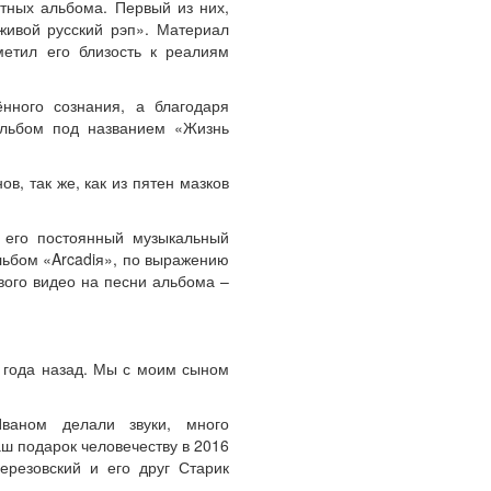
тных альбома. Первый из них,
 живой русский рэп». Материал
етил его близость к реалиям
нного сознания, а благодаря
альбом под названием «Жизнь
в, так же, как из пятен мазков
, его постоянный музыкальный
льбом «Arcadiя», по выражению
вого видео на песни альбома –
 года назад. Мы с моим сыном
ваном делали звуки, много
аш подарок человечеству в 2016
Березовский и его друг Старик