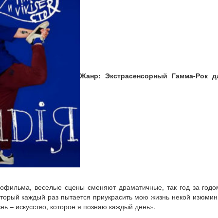
Жанр: Экстрасенсорный Гамма-Рок 
нофильма, веселые сцены сменяют драматичные, так год за годо
торый каждый раз пытается приукрасить мою жизнь некой изюминк
знь – искусство, которое я познаю каждый день».