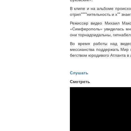
В клипе и на альбоме происход
отрип****нительность и х** знает
Режиссер видео Михаил Макс
«Симферополь» увиделась мне
они торнадоидальны, гипнабел
Во время работы над видео
мессианства поддержать Мир 
бегством юродивого Атланта в 
Слушать
Смотреть