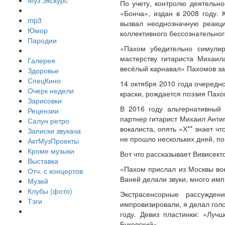
Муз Экскурс
По учету, контролю деятельн
«Бонча», издан в 2008 году. 
mp3
вызвал неоднозначную реакц
Юмор
коллективного бессознательног
Пародии
«Пахом убедительно симулир
мастерству гитариста Михаи
Галерея
весёлый карнавал» Пахомов за
Здоровье
СпецКино
14 октября 2010 года очередно
Очерк недели
краски, рождается поэзия Пах
Зарисовки
В 2016 году альтернативный 
Рецензии
партнер гитарист Михаил Анти
Салун ретро
вокалиста, опять «Х** знает 
Записки звукача
не прошло нескольких дней, п
АктМузПроекты
Кроме музыки
Вот что рассказывает Вивисект
Выставка
«Пахом прислал из Москвы во
Отч. с концертов
Ваней делали звуки, много им
Музей
Клубы (фото)
Экстрасенсорные рассужде
Тэги
импровизировали, я делал голо
году. Девиз пластинки: «Лучш
Буковский».