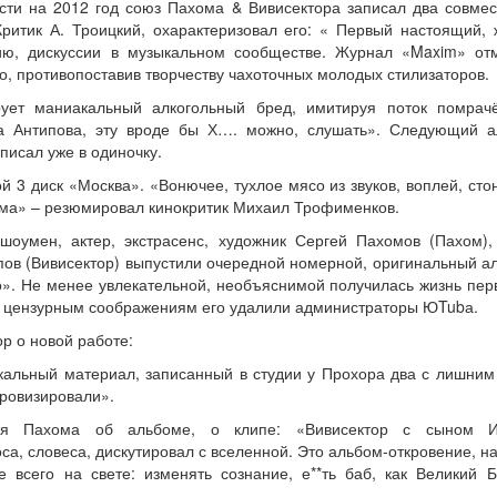
ости на 2012 год союз Пахома & Вивисектора записал два совмес
Критик А. Троицкий, охарактеризовал его: « Первый настоящий,
ию, дискуссии в музыкальном сообществе. Журнал «Maxim» отм
о, противопоставив творчеству чахоточных молодых стилизаторов.
ует маниакальный алкогольный бред, имитируя поток помрачё
ла Антипова, эту вроде бы Х…. можно, слушать». Следующий 
писал уже в одиночку.
й 3 диск «Москва». «Вонючее, тухлое мясо из звуков, воплей, стоно
ома» – резюмировал кинокритик Михаил Трофименков.
шоумен, актер, экстрасенс, художник Сергей Пахомов (Пахом)
пов (Вивисектор) выпустили очередной номерной, оригинальный а
что». Не менее увлекательной, необъяснимой получилась жизнь пер
о цензурным соображениям его удалили администраторы ЮTubа.
ор о новой работе:
кальный материал, записанный в студии у Прохора два с лишним
провизировали».
ния Пахома об альбоме, о клипе: «Вивисектор с сыном И
са, словеса, дискутировал с вселенной. Это альбом-откровение, н
е всего на свете: изменять сознание, е**ть баб, как Великий 