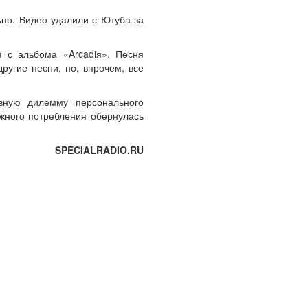
льно. Видео удалили с Ютуба за
 с альбома «Arcadiя». Песня
угие песни, но, впрочем, все
вную дилемму персонального
жного потребления обернулась
SPECIALRADIO.RU