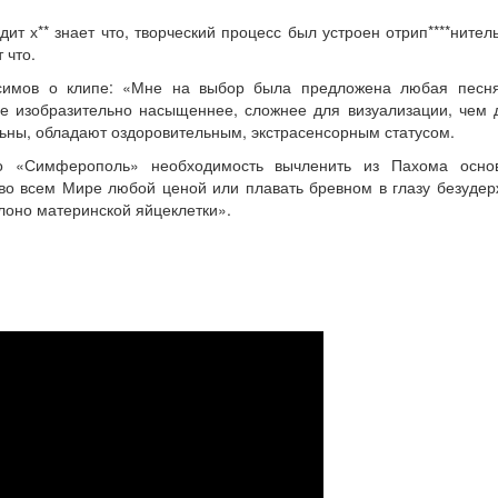
ит х** знает что, творческий процесс был устроен отрип****ните
 что.
имов о клипе: «Мне на выбор была предложена любая песня
 изобразительно насыщеннее, сложнее для визуализации, чем др
ьны, обладают оздоровительным, экстрасенсорным статусом.
 «Симферополь» необходимость вычленить из Пахома осно
во всем Мире любой ценой или плавать бревном в глазу безудер
лоно материнской яйцеклетки».