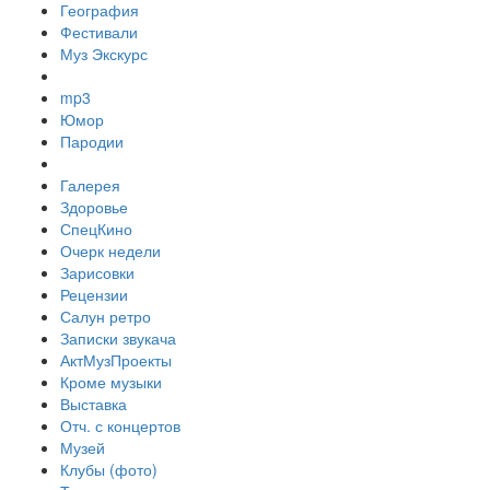
География
Фестивали
Муз Экскурс
mp3
Юмор
Пародии
Галерея
Здоровье
СпецКино
Очерк недели
Зарисовки
Рецензии
Салун ретро
Записки звукача
АктМузПроекты
Кроме музыки
Выставка
Отч. с концертов
Музей
Клубы (фото)