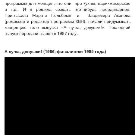
программы для женщин, что они про кухню, парикмахерские
и т.д.. И я решила создать что-нибудь неординарное.
Пригласила Марата Гюльбекян и Владимира Акопова
(режиссер и редактор программы КВН), начали придумывать
концепцию теле выпуска «А ну-ка, девушки!». Последний
выпуск передачи вышел в 1987 году.
А ну-ка, девушки! (1986, финалистки 1985 года)