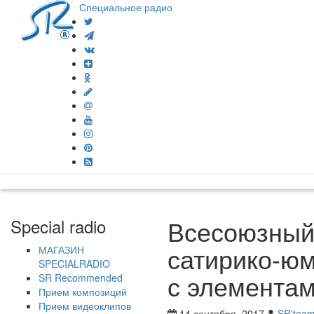
Специальное радио
Всесоюзный
Special radio
сатирико-юм
МАГАЗИН
SPECIALRADIO
с элементам
SR Recommended
Прием композиций
Прием видеоклипов
14 сентября, 2017
SR'tea