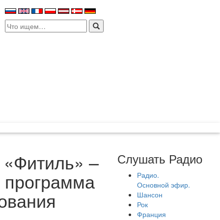
Search
for:
 «Фитиль» –
Слушать Радио
я программа
Радио.
Основной эфир.
дования
Шансон
Рок
Франция