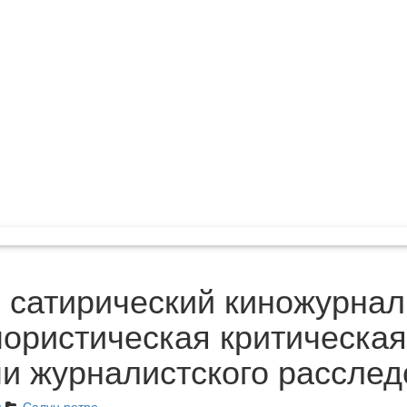
 сатирический киножурнал
ористическая критическа
и журналистского рассле
m
Салун ретро