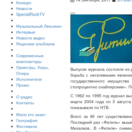
Конкурс
Новости
SpecialRockTV
Музыкальный Лексикон
Интервью
Новости видео
Рецензии альбомов
Современные
композиторы
Оркестры, Хоры,
Выпуски журнала состояли из
Опера
борьба с негативными явлени
Исполнители
государственного имущества
Промо
стопроцентно снайперским». П
С 1962 по 1995 год журнал вы
О радио
марта 2004 года по 3 август
Контакты
показывали по НТВ.
Мало кто знает
Всего за 46 лет существован
География
Последний раз «Фитиль» вышел
Фестивали
Михалков.. В «Фитиле» снима