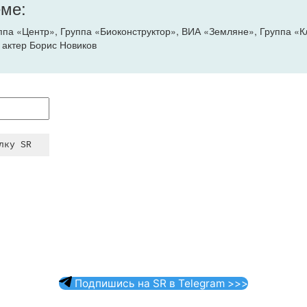
еме:
па «Центр», Группа «Биоконструктор», ВИА «Земляне», Группа «К
 актер Борис Новиков
Подпишись на SR в Telegram >>>