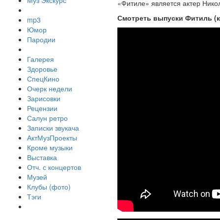
Муз Экскурс
«Фитиле» является актер Ник
Смотреть выпуски Фитиль (к
mp3
Юмор
Пародии
Галерея
Здоровье
СпецКино
Очерк недели
Зарисовки
Рецензии
Салун ретро
Записки звукача
АктМузПроекты
Кроме музыки
Выставка
Отч. с концертов
Музей
Клубы (фото)
Тэги