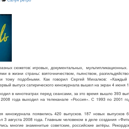
 разных сюжетов: игровых, документальных, мультипликационных.
ями в жизни страны: взяточничеством, пьянством, разгильдяйств
 и тому подобными. Как говорил Сергей Михалков: «Каждый
ервый выпуск сатирического киножурнала вышел на экран 4 июня 1
ходил в кинотеатрах перед сеансами, за это время вышло 393 выпу
а 2008 года выходил на телеканале «Россия». С 1993 по 2001 го
ия киножурнала появились 420 выпусков. 187 новых выпусков 
 3 августа 2008 года. Главным человеком в деле создания «Фит
лись многие знаменитые советские, российские актёры. Рекордс