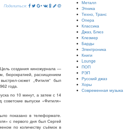
Металл
Поделиться:
Этника
Техно, Транс
Опера
Классика
Джаз, Блюз
Клезмер
Барды
Электроника
Книги
Lounge
ПОП
 Цель создания киножурнала —
РЭП
ом, бюрократией, расхищением
Русский джаз
 выстрел-сюжет „Фитиля“ был
Хоры
962 года.
Современная музыка
ска по 10 минут, а затем с 14
д советские выпуски «Фитиля»
было показано в телеформате.
иля» с первого дня был Сергей
меном по количеству съёмок в