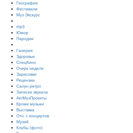
География
Фестивали
Муз Экскурс
mp3
Юмор
Пародии
Галерея
Здоровье
СпецКино
Очерк недели
Зарисовки
Рецензии
Салун ретро
Записки звукача
АктМузПроекты
Кроме музыки
Выставка
Отч. с концертов
Музей
Клубы (фото)