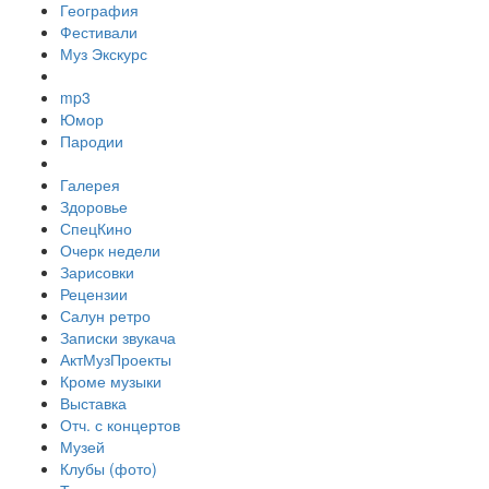
География
Фестивали
Муз Экскурс
mp3
Юмор
Пародии
Галерея
Здоровье
СпецКино
Очерк недели
Зарисовки
Рецензии
Салун ретро
Записки звукача
АктМузПроекты
Кроме музыки
Выставка
Отч. с концертов
Музей
Клубы (фото)