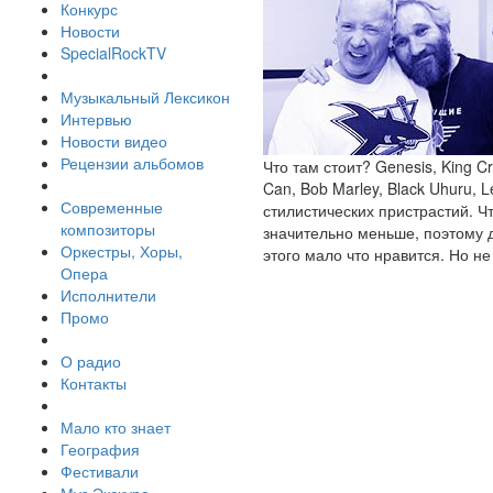
Конкурс
Новости
SpecialRockTV
Музыкальный Лексикон
Интервью
Новости видео
Рецензии альбомов
Что там стоит? Genesis, King Cri
Can, Bob Marley, Black Uhuru, L
Современные
стилистических пристрастий. Ч
композиторы
значительно меньше, поэтому д
Оркестры, Хоры,
этого мало что нравится. Но не
Опера
Исполнители
Промо
О радио
Контакты
Мало кто знает
География
Фестивали