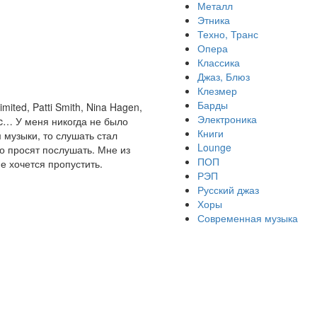
Металл
Этника
Техно, Транс
Опера
Классика
Джаз, Блюз
Клезмер
Барды
mited, Patti Smith, Nina Hagen,
Электроника
sic… У меня никогда не было
Книги
 музыки, то слушать стал
Lounge
то просят послушать. Мне из
ПОП
Не хочется пропустить.
РЭП
Русский джаз
Хоры
Современная музыка