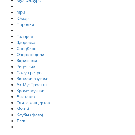
Муз Экскурс
mp3
Юмор
Пародии
Галерея
Здоровье
СпецКино
Очерк недели
Зарисовки
Рецензии
Салун ретро
Записки звукача
АктМузПроекты
Кроме музыки
Выставка
Отч. с концертов
Музей
Клубы (фото)
Тэги