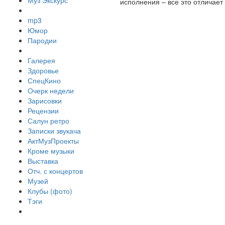
Муз Экскурс
исполнения – все это отличае
mp3
Юмор
Пародии
Галерея
Здоровье
СпецКино
Очерк недели
Зарисовки
Рецензии
Салун ретро
Записки звукача
АктМузПроекты
Кроме музыки
Выставка
Отч. с концертов
Музей
Клубы (фото)
Тэги