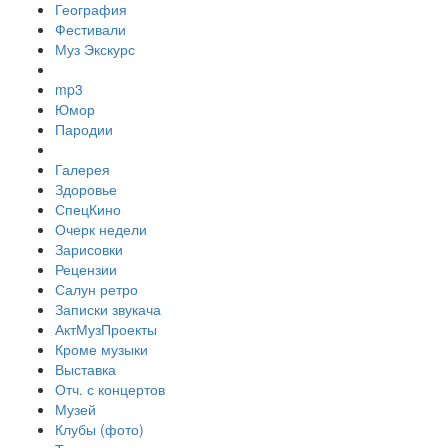
География
Фестивали
Муз Экскурс
mp3
Юмор
Пародии
Галерея
Здоровье
СпецКино
Очерк недели
Зарисовки
Рецензии
Салун ретро
Записки звукача
АктМузПроекты
Кроме музыки
Выставка
Отч. с концертов
Музей
Клубы (фото)