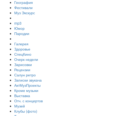
География
Фестивали
Муз Экскурс
mp3
Юмор
Пародии
Галерея
Здоровье
СпецКино
Очерк недели
Зарисовки
Рецензии
Салун ретро
Записки звукача
АктМузПроекты
Кроме музыки
Выставка
Отч. с концертов
Музей
Клубы (фото)