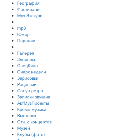
География
Фестивали
Муз Экскурс
mp3
Юмор
Пародии
Галерея
Здоровье
СпецКино
Очерк недели
Зарисовки
Рецензии
Салун ретро
Записки звукача
АктМузПроекты
Кроме музыки
Выставка
Отч. с концертов
Музей
Клубы (фото)