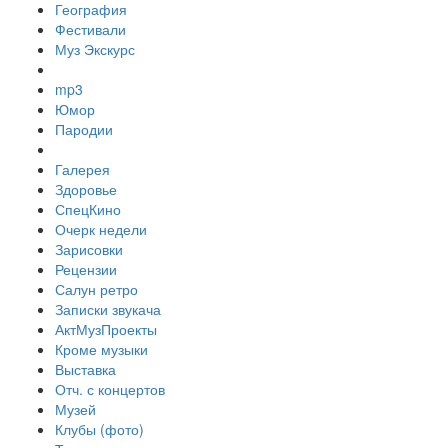
География
Фестивали
Муз Экскурс
mp3
Юмор
Пародии
Галерея
Здоровье
СпецКино
Очерк недели
Зарисовки
Рецензии
Салун ретро
Записки звукача
АктМузПроекты
Кроме музыки
Выставка
Отч. с концертов
Музей
Клубы (фото)