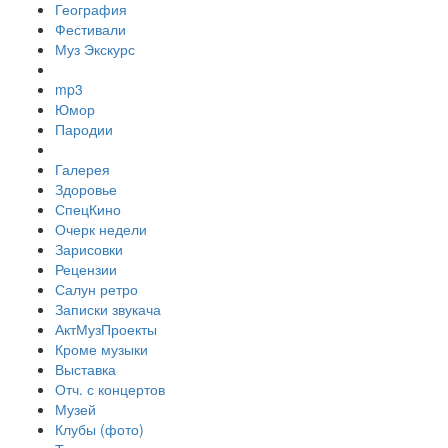
География
Фестивали
Муз Экскурс
mp3
Юмор
Пародии
Галерея
Здоровье
СпецКино
Очерк недели
Зарисовки
Рецензии
Салун ретро
Записки звукача
АктМузПроекты
Кроме музыки
Выставка
Отч. с концертов
Музей
Клубы (фото)