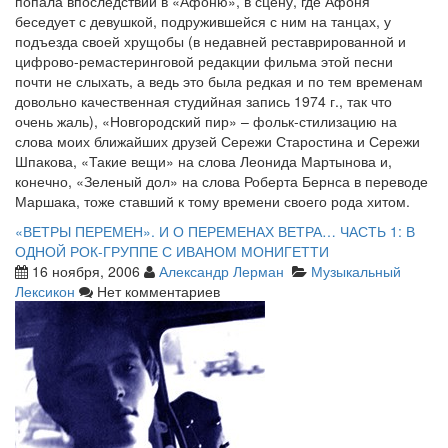
попала впоследствии в «Афоню», в сцену, где Афоня
беседует с девушкой, подружившейся с ним на танцах, у
подъезда своей хрущобы (в недавней реставрированной и
цифрово-ремастеринговой редакции фильма этой песни
почти не слыхать, а ведь это была редкая и по тем временам
довольно качественная студийная запись 1974 г., так что
очень жаль), «Новгородский пир» – фольк-стилизацию на
слова моих ближайших друзей Сережи Старостина и Сережи
Шпакова, «Такие вещи» на слова Леонида Мартынова и,
конечно, «Зеленый дол» на слова Роберта Бернса в переводе
Маршака, тоже ставший к тому времени своего рода хитом.
«ВЕТРЫ ПЕРЕМЕН». И О ПЕРЕМЕНАХ ВЕТРА… ЧАСТЬ 1: В
ОДНОЙ РОК-ГРУППЕ С ИВАНОМ МОНИГЕТТИ
16 ноября, 2006
Александр Лерман
Музыкальный
Лексикон
Нет комментариев