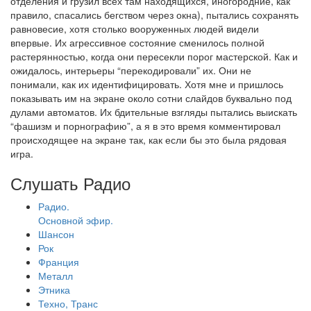
отделения и грузил всех там находящихся, иногородние, как
правило, спасались бегством через окна), пытались сохранять
равновесие, хотя столько вооруженных людей видели
впервые. Их агрессивное состояние сменилось полной
растерянностью, когда они пересекли порог мастерской. Как и
ожидалось, интерьеры “перекодировали” их. Они не
понимали, как их идентифицировать. Хотя мне и пришлось
показывать им на экране около сотни слайдов буквально под
дулами автоматов. Их бдительные взгляды пытались выискать
“фашизм и порнографию”, а я в это время комментировал
происходящее на экране так, как если бы это была рядовая
игра.
Слушать Радио
Радио.
Основной эфир.
Шансон
Рок
Франция
Металл
Этника
Техно, Транс