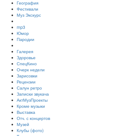
География
Фестивали
Муз Экскурс
mp3
Юмор
Пародии
Галерея
Здоровье
СпецКино
Очерк недели
Зарисовки
Рецензии
Салун ретро
Записки звукача
АктМузПроекты
Кроме музыки
Выставка
Отч. с концертов
Музей
Клубы (фото)