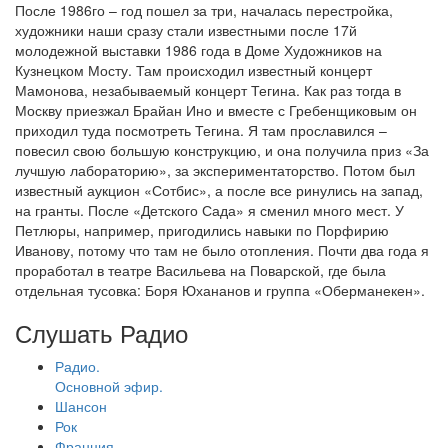
После 1986го – год пошел за три, началась перестройка,
художники наши сразу стали известными после 17й
молодежной выставки 1986 года в Доме Художников на
Кузнецком Мосту. Там происходил известный концерт
Мамонова, незабываемый концерт Тегина. Как раз тогда в
Москву приезжал Брайан Ино и вместе с Гребенщиковым он
приходил туда посмотреть Тегина. Я там прославился –
повесил свою большую конструкцию, и она получила приз «За
лучшую лабораторию», за экспериментаторство. Потом был
известный аукцион «Сотбис», а после все ринулись на запад,
на гранты. После «Детского Сада» я сменил много мест. У
Петлюры, например, пригодились навыки по Порфирию
Иванову, потому что там не было отопления. Почти два года я
проработал в театре Васильева на Поварской, где была
отдельная тусовка: Боря Юхананов и группа «Оберманекен».
Слушать Радио
Радио.
Основной эфир.
Шансон
Рок
Франция