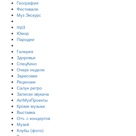
География
Фестивали
Муз Экскурс
mp3
Юмор
Пародии
Галерея
Здоровье
СпецКино
Очерк недели
Зарисовки
Рецензии
Салун ретро
Записки звукача
АктМузПроекты
Кроме музыки
Выставка
Отч. с концертов
Музей
Клубы (фото)