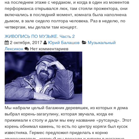
на последнем этаже с чердаком, и когда в один из моментов
перформанса открывался люк, там стояли прожектора, они
включались в последний момент, комната была наполнена
дымом, в зале сидело полтора человека. Раз в неделю, по
четвергам, мы делали там концерт.
ЖИВОПИСЬ ПО МУЗЫКЕ. Часть 2
2 октября, 2017
Юрий Балашов
Музыкальный
Лексикон
Нет комментариев
Мы набрали целый багажник деревяшек, из которых я дома
выбрал корень-загагулину, которая звучала, когда ее
прижимали к столу и дали мы ему название «рутсаунд». Этот
корень обнимал камень, то есть по центру коряги был кусок
известняка. Гермес предложил приделать к корню
звукосниматель, который мы поехали и купили в магазине