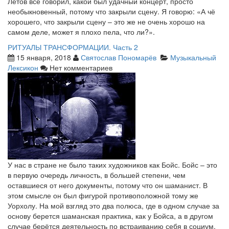
Летов всё говорил, какой был удачный концерт, просто
необыкновенный, потому что закрыли сцену. Я говорю: «А чё
хорошего, что закрыли сцену – это же не очень хорошо на
самом деле, может я плохо пела, что ли?».
РИТУАЛЫ ТРАНСФОРМАЦИИ. Часть 2
15 января, 2018
Святослав Пономарёв
Музыкальный
Лексикон
Нет комментариев
У нас в стране не было таких художников как Бойс. Бойс – это
в первую очередь личность, в большей степени, чем
оставшиеся от него документы, потому что он шаманист. В
этом смысле он был фигурой противоположной тому же
Уорхолу. На мой взгляд это два полюса, где в одном случае за
основу берется шаманская практика, как у Бойса, а в другом
случае берётся деятельность по встраиванию себя в социум,