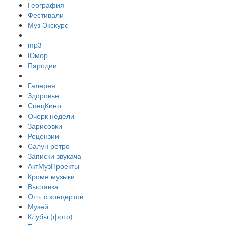
География
Фестивали
Муз Экскурс
mp3
Юмор
Пародии
Галерея
Здоровье
СпецКино
Очерк недели
Зарисовки
Рецензии
Салун ретро
Записки звукача
АктМузПроекты
Кроме музыки
Выставка
Отч. с концертов
Музей
Клубы (фото)