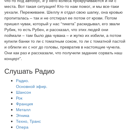
что-то под автобус, и у него колеса прокручиваются и ни с
места. Вот такая ситуация! Кто-то нам помог, и мы все-таки
уехали. Переживаем. Шеллу я отдал свою шапку, она кровью
пропиталась – так и не отстирал ее потом от крови. Потом
пришел чувак, который у нас “тикета” раскидывал, его звали
Рубик, то есть Рубен, и рассказал, что этих людей они
поймали – там было два чувака – и жутко их избили, а потом
купили банки то ли с томатным соком, то ли с томатной пастой
и облили их с ног до головы, превратив в настоящие чучела.
Они как раз и рассказали, что получили задание сорвать наш
концерт”.
Слушать Радио
Радио.
Основной эфир.
Шансон
Рок
Франция
Металл
Этника
Техно, Транс
Опера