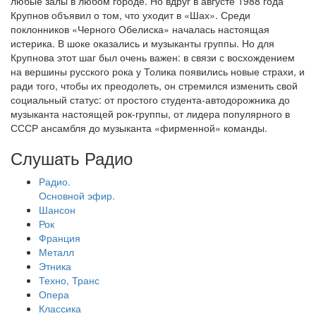
любые залы в любом городе. Но вдруг в августе 1988 года
Крупнов объявил о том, что уходит в «Шах». Среди
поклонников «Черного Обелиска» началась настоящая
истерика. В шоке оказались и музыканты группы. Но для
Крупнова этот шаг был очень важен: в связи с восхождением
на вершины русского рока у Толика появились новые страхи, и
ради того, чтобы их преодолеть, он стремился изменить свой
социальный статус: от простого студента-автодорожника до
музыканта настоящей рок-группы, от лидера популярного в
СССР ансамбля до музыканта «фирменной» команды.
Слушать Радио
Радио.
Основной эфир.
Шансон
Рок
Франция
Металл
Этника
Техно, Транс
Опера
Классика