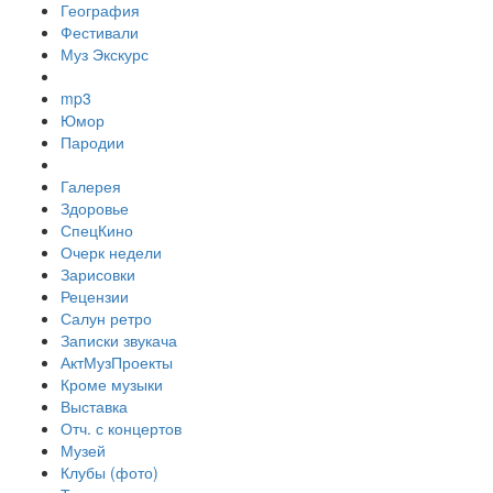
География
Фестивали
Муз Экскурс
mp3
Юмор
Пародии
Галерея
Здоровье
СпецКино
Очерк недели
Зарисовки
Рецензии
Салун ретро
Записки звукача
АктМузПроекты
Кроме музыки
Выставка
Отч. с концертов
Музей
Клубы (фото)