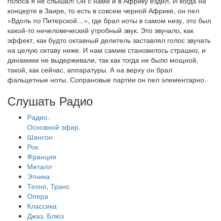
голоса я не слышал! Он с нами и в Африку ездил. И когда на
концерте в Заире, то есть в совсем черной Африке, он пел
«Вдоль по Питерской…», где брал ноты в самом низу, это был
какой-то нечеловеческий утробный звук. Это звучало, как
эффект, как будто октавный делитель заставлял голос звучать
на целую октаву ниже. И нам самим становилось страшно, и
динамики не выдерживали, так как тогда не было мощной,
такой, как сейчас, аппаратуры. А на верху он брал
фальцетные ноты. Сопрановые партии он пел элементарно.
Слушать Радио
Радио.
Основной эфир.
Шансон
Рок
Франция
Металл
Этника
Техно, Транс
Опера
Классика
Джаз, Блюз