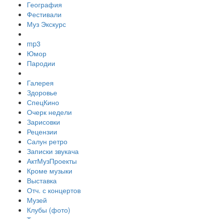
География
Фестивали
Муз Экскурс
mp3
Юмор
Пародии
Галерея
Здоровье
СпецКино
Очерк недели
Зарисовки
Рецензии
Салун ретро
Записки звукача
АктМузПроекты
Кроме музыки
Выставка
Отч. с концертов
Музей
Клубы (фото)