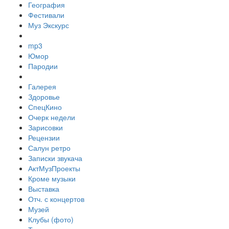
География
Фестивали
Муз Экскурс
mp3
Юмор
Пародии
Галерея
Здоровье
СпецКино
Очерк недели
Зарисовки
Рецензии
Салун ретро
Записки звукача
АктМузПроекты
Кроме музыки
Выставка
Отч. с концертов
Музей
Клубы (фото)