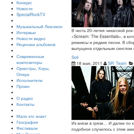
Конкурс
Новости
SpecialRockTV
Музыкальный Лексикон
В честь 20-летия чикагской ро
Интервью
«Scream: The Essentials», в ко
Новости видео
ремиксы и редкие песни. В сбо
Рецензии альбомов
выпущена отдельным синглом 
Современные
Soil
композиторы
18 мая, 2011
SR' Team
Оркестры, Хоры,
Опера
Исполнители
Промо
О радио
Контакты
Мало кто знает
География
Из князи в грязи… И далее по 
Фестивали
подобное случилось с этим аме