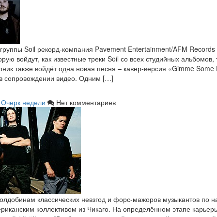
к-группы Soil рекорд-компания Pavement Entertainment/AFM Record
торую войдут, как известные треки Soil со всех студийных альбомов,
рник также войдёт одна новая песня – кавер-версия «Gimme Some L
в сопровождении видео. Одним […]
Очерк недели
Нет комментариев
колдобинам классических невзгод и форс-мажоров музыкантов по н
риканским коллективом из Чикаго. На определённом этапе карьеры