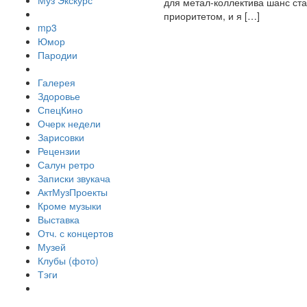
Муз Экскурс
для метал-коллектива шанс ста
приоритетом, и я […]
mp3
Юмор
Пародии
Галерея
Здоровье
СпецКино
Очерк недели
Зарисовки
Рецензии
Салун ретро
Записки звукача
АктМузПроекты
Кроме музыки
Выставка
Отч. с концертов
Музей
Клубы (фото)
Тэги