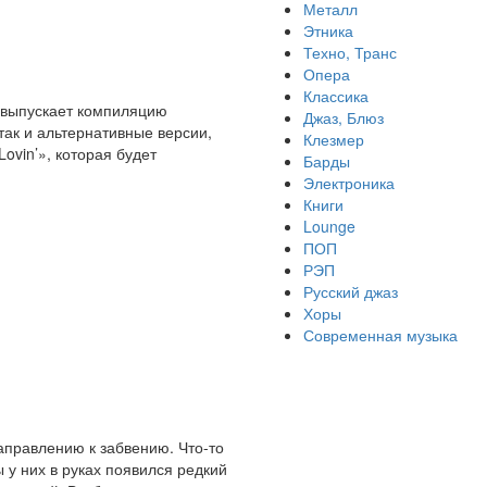
Металл
Этника
Техно, Транс
Опера
Классика
s выпускает компиляцию
Джаз, Блюз
 так и альтернативные версии,
Клезмер
ovin’», которая будет
Барды
Электроника
Книги
Lounge
ПОП
РЭП
Русский джаз
Хоры
Современная музыка
аправлению к забвению. Что-то
 у них в руках появился редкий