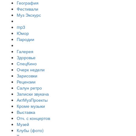
География
Фестивали
Муз Экскурс
mp3
Юмор
Пародии
Галерея
Здоровье
СпецКино
Очерк недели
Зарисовки
Рецензии
Салун ретро
Записки звукача
АктМузПроекты
Кроме музыки
Выставка
Отч. с концертов
Музей
Клубы (фото)