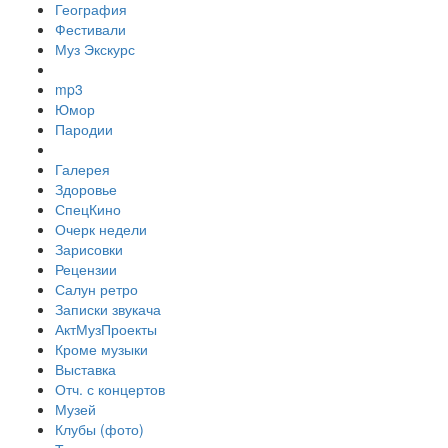
География
Фестивали
Муз Экскурс
mp3
Юмор
Пародии
Галерея
Здоровье
СпецКино
Очерк недели
Зарисовки
Рецензии
Салун ретро
Записки звукача
АктМузПроекты
Кроме музыки
Выставка
Отч. с концертов
Музей
Клубы (фото)