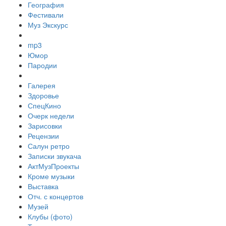
География
Фестивали
Муз Экскурс
mp3
Юмор
Пародии
Галерея
Здоровье
СпецКино
Очерк недели
Зарисовки
Рецензии
Салун ретро
Записки звукача
АктМузПроекты
Кроме музыки
Выставка
Отч. с концертов
Музей
Клубы (фото)