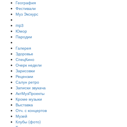
География
Фестивали
Муз Экскурс
mp3
Юмор
Пародии
Галерея
Здоровье
СпецКино
Очерк недели
Зарисовки
Рецензии
Салун ретро
Записки звукача
АктМузПроекты
Кроме музыки
Выставка
Отч. с концертов
Музей
Клубы (фото)