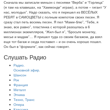
Сначала мы записали миньон с песнями “Верба” и “Горлица”
(я там на клавишах, на “Хаммонде” играю), а потом – гигант “У
нас, молодых”. Надо сказать, что я перешел из ВЕСЁЛЫХ
РЕБЯТ в САМОЦВЕТЫ с полным компотом своих песен. Я
сразу стал петь восемь песен. Я пел “Мами-блю”, “Тебе, я
знаю, все равно”, пластинка с которой разошлась в 6
миллионах экземпляров, “Жил-был я”, “Бросьте монетку,
месье и мадам”… Я пришел туда со своим багажом, да взял
еще тот багаж и сюда поставил – и он очень хорошо пошел.
Он был в “формате”, как сейчас говорят.
Слушать Радио
Радио.
Основной эфир.
Шансон
Рок
Франция
Металл
Этника
Техно, Транс
Опера
Классика