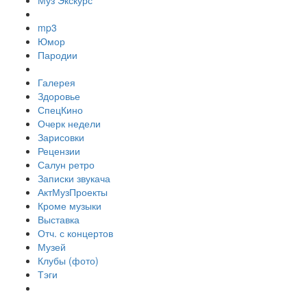
Муз Экскурс
mp3
Юмор
Пародии
Галерея
Здоровье
СпецКино
Очерк недели
Зарисовки
Рецензии
Салун ретро
Записки звукача
АктМузПроекты
Кроме музыки
Выставка
Отч. с концертов
Музей
Клубы (фото)
Тэги