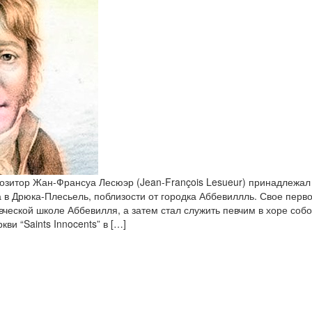
зитор Жан-Франсуа Лесюэр (Jean-François Lesueur) принадлежал
 в Дрюка-Плесьель, поблизости от городка Аббевиллль. Свое пер
ческой школе Аббевилля, а затем стал служить певчим в хоре собо
ви “Saints Innocents” в […]