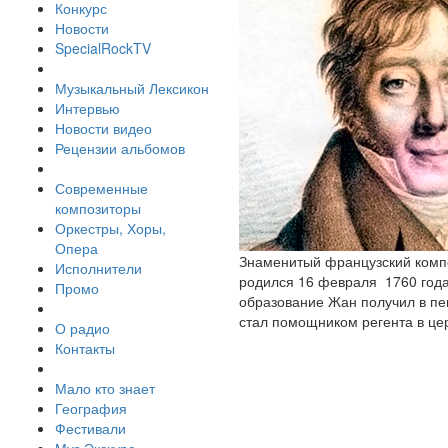
Конкурс
Новости
SpecialRockTV
Музыкальный Лексикон
Интервью
Новости видео
Рецензии альбомов
Современные
композиторы
Оркестры, Хоры,
Опера
Знаменитый французский компо
Исполнители
родился 16 февраля 1760 года
Промо
образование Жан получил в пев
стал помощником регента в церк
О радио
Контакты
Мало кто знает
География
Фестивали