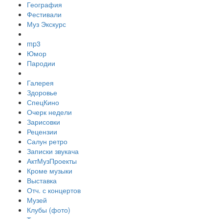
География
Фестивали
Муз Экскурс
mp3
Юмор
Пародии
Галерея
Здоровье
СпецКино
Очерк недели
Зарисовки
Рецензии
Салун ретро
Записки звукача
АктМузПроекты
Кроме музыки
Выставка
Отч. с концертов
Музей
Клубы (фото)