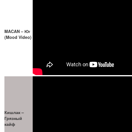
MACAN – Юг
(Mood Video)
Кишлак –
Грязный
кайф