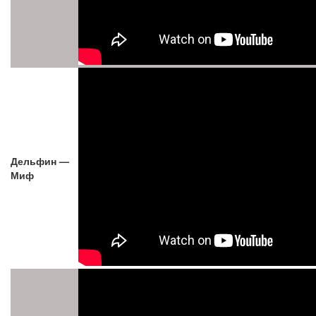
Дельфин —
Миф