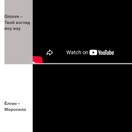
Groove –
Твой взгляд
воу вау
Ёлгин –
Моросило