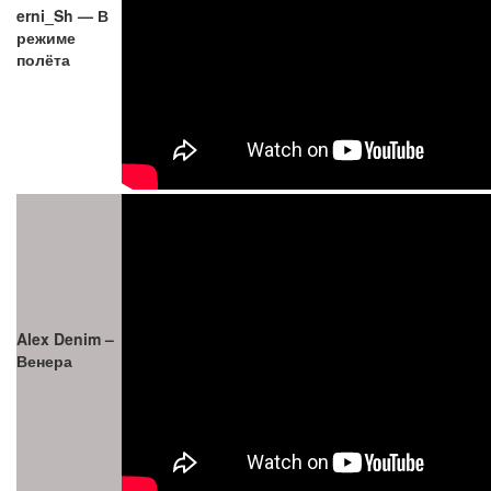
erni_Sh — В
режиме
полёта
Alex Denim –
Венера