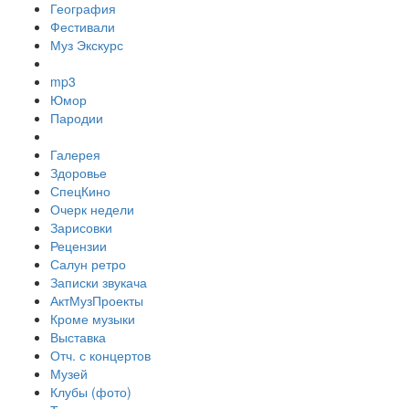
География
Фестивали
Муз Экскурс
mp3
Юмор
Пародии
Галерея
Здоровье
СпецКино
Очерк недели
Зарисовки
Рецензии
Салун ретро
Записки звукача
АктМузПроекты
Кроме музыки
Выставка
Отч. с концертов
Музей
Клубы (фото)