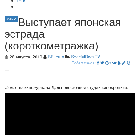
Тэги
Выступает японская
Меню
эстрада
(короткометражка)
28 августа, 2019
SR'team
SpecialRockTV
Поделиться:
Сюжет из киножурнала Дальневосточной студии кинохроники.