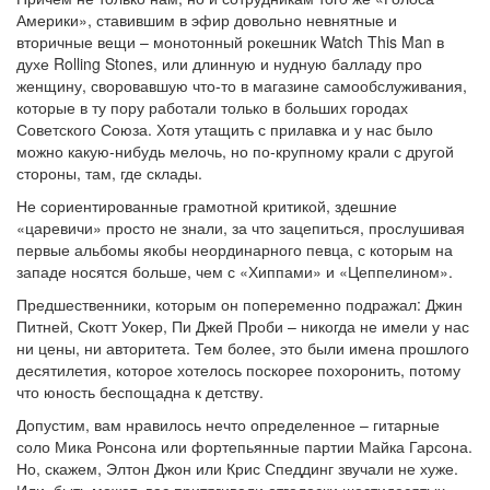
Америки», ставившим в эфир довольно невнятные и
вторичные вещи – монотонный рокешник Watch This Man в
духе Rolling Stones, или длинную и нудную балладу про
женщину, своровавшую что-то в магазине самообслуживания,
которые в ту пору работали только в больших городах
Советского Союза. Хотя утащить с прилавка и у нас было
можно какую-нибудь мелочь, но по-крупному крали с другой
стороны, там, где склады.
Не сориентированные грамотной критикой, здешние
«царевичи» просто не знали, за что зацепиться, прослушивая
первые альбомы якобы неординарного певца, с которым на
западе носятся больше, чем с «Хиппами» и «Цеппелином».
Предшественники, которым он попеременно подражал: Джин
Питней, Скотт Уокер, Пи Джей Проби – никогда не имели у нас
ни цены, ни авторитета. Тем более, это были имена прошлого
десятилетия, которое хотелось поскорее похоронить, потому
что юность беспощадна к детству.
Допустим, вам нравилось нечто определенное – гитарные
соло Мика Ронсона или фортепьянные партии Майка Гарсона.
Но, скажем, Элтон Джон или Крис Спеддинг звучали не хуже.