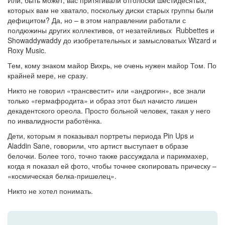
Или, быть может, вас притягивали отголоски шестидесятых,
которых вам не хватало, поскольку диски старых группы были
дефицитом? Да, но – в этом направлении работали с
полдюжины других коллективов, от незатейливых Rubbettes и
Showaddywaddy до изобретательных и замысловатых Wizard и
Roxy Music.
Тем, кому знаком майор Вихрь, не очень нужен майор Том. По
крайней мере, не сразу.
Никто не говорил «трансвестит» или «андрогин», все знали
только «гермафродита» и образ этот был начисто лишен
декадентского ореола. Просто больной человек, такая у него
по инвалидности работёнка.
Дети, которым я показывал портреты периода Pin Ups и
Aladdin Sane, говорили, что артист выступает в образе
белочки. Более того, точно также рассуждала и парикмахер,
когда я показал ей фото, чтобы точнее скопировать прическу –
«космическая белка-пришелец».
Никто не хотел понимать.