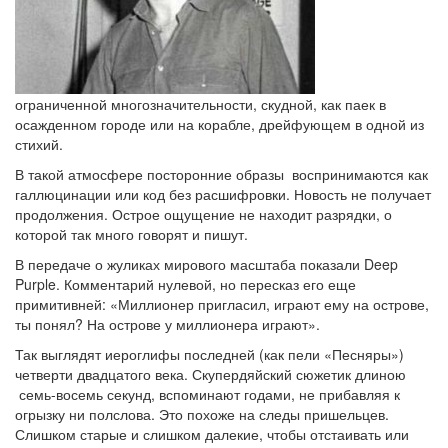
ограниченной многозначительности, скудной, как паек в
осажденном городе или на корабле, дрейфующем в одной из
стихий.
В такой атмосфере посторонние образы воспринимаются как
галлюцинации или код без расшифровки. Новость не получает
продолжения. Острое ощущение не находит разрядки, о
которой так много говорят и пишут.
В передаче о жуликах мирового масштаба показали Deep
Purple. Комментарий нулевой, но пересказ его еще
примитивней: «Миллионер пригласил, играют ему на острове,
ты понял? На острове у миллионера играют».
Так выглядят иероглифы последней (как пели «Песняры»)
четверти двадцатого века. Скупердяйский сюжетик длиною
семь-восемь секунд, вспоминают годами, не прибавляя к
огрызку ни полслова. Это похоже на следы пришельцев.
Слишком старые и слишком далекие, чтобы отстаивать или