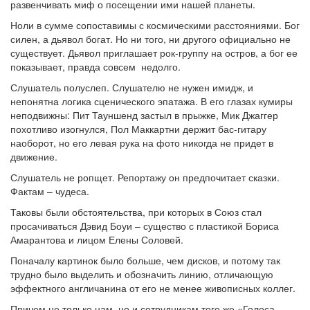
развенчивать миф о посещении ими нашей планеты.
Ноли в сумме сопоставимы с космическими расстояниями. Бог
силен, а дьявол богат. Но ни того, ни другого официально не
существует. Дьявол приглашает рок-группу на остров, а бог ее
показывает, правда совсем недолго.
Слушатель полуслеп. Слушателю не нужен имидж, и
непонятна логика сценического эпатажа. В его глазах кумиры
неподвижны: Пит Тауншенд застыл в прыжке, Мик Джаггер
похотливо изогнулся, Пол Маккартни держит бас-гитару
наоборот, но его левая рука на фото никогда не придет в
движение.
Слушатель не ропщет. Репортажу он предпочитает сказки.
Фактам – чудеса.
Таковы были обстоятельства, при которых в Союз стал
просачиваться Дэвид Боуи – существо с пластикой Бориса
Амарантова и лицом Елены Соловей.
Поначалу картинок было больше, чем дисков, и потому так
трудно было выделить и обозначить линию, отличающую
эффектного англичанина от его не менее живописных коллег.
Причем не только нам, но и сотрудникам того же «Голоса