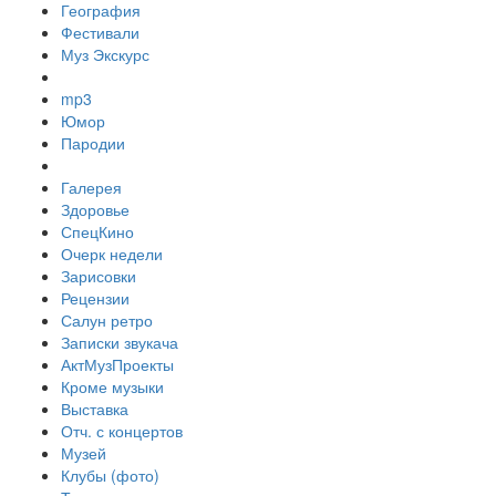
География
Фестивали
Муз Экскурс
mp3
Юмор
Пародии
Галерея
Здоровье
СпецКино
Очерк недели
Зарисовки
Рецензии
Салун ретро
Записки звукача
АктМузПроекты
Кроме музыки
Выставка
Отч. с концертов
Музей
Клубы (фото)