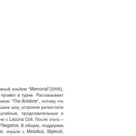
вный альбом “Memorial”(2006).
 провёл в турне. Рассказывает
мом “The Antidote”, потому что
ьшое шоу, устроили релиз-пати
сштабные, продолжительные и
е с Lacuna Coil. После этого –
O’Negative. В общем, поддержка
играли с Metallica, Slipknot,