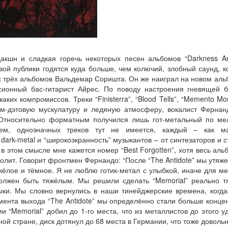
акшн и сладкая горечь некоторых песен альбомов “Darkness An
вой публики годятся куда больше, чем колючий, злобный саунд, 
х трёх альбомов Вальдемар Соришта. Он же наиграл на новом альб
ионный бас-гитарист Айрес. По поводу настроения гневящей б
их компромиссов. Треки “Finisterra”, “Blood Tells”, “Memento Mor
-дэтовую мускулатуру и ледяную атмосферу, вокалист Фернанд
Относительно форматным получился лишь гот-метальный по мел
очем, однозначных треков тут не имеется, каждый – как ма
ark-metal и “широкоэкранность” музыкантов – от синтезаторов и 
в этом смысле мне кажется номер “Best Forgotten”, хотя весь ал
лит. Говорит фронтмен Фернандо: “После “The Antidote” мы утяже
яжёлое и тёмное. Я не люблю готик-метал с улыбкой, иначе для мен
должен быть тяжёлым. Мы решили сделать “Memorial” реально 
ки. Мы словно вернулись в наши тинейджерские времена, когда
мента выхода “The Antidote” мы определённо стали больше концен
 “Memorial” добил до 1-го места, что из металлистов до этого уда
ной стране, диск дотянул до 68 места в Германии, что тоже довольн