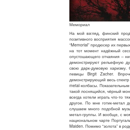
Мемориал
На мой взгляд, финский прод
позитивного восприятия массо
“Memorial” продюсер их первы
на тот момент надёжный сесс
опустошающего отчаяния – никак
демонстрируют рельефную дум
свою дарк-думовую харизму. 
певицы Birgit Zacher. Впр
демонстрирующий весь спектр d
metal-колбасы. Показательным 
такой лоснящийся, чёрный моно
всегда хотели играть что-то т
другое. По мне готик-метал 
слушаем много подобной музы
метал-группы. И вообще, с мо
национальном чарте Португалии
Maiden. Помимо “золота” в род