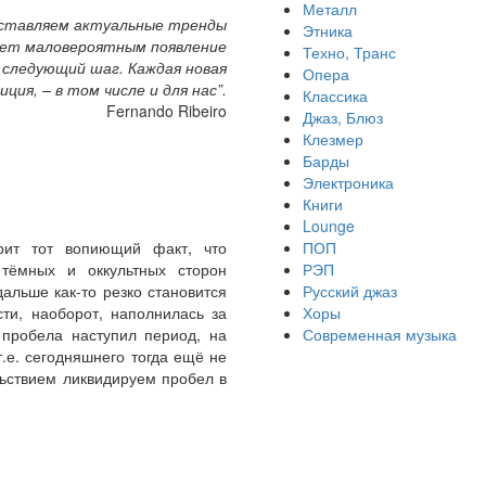
Металл
едставляем актуальные тренды
Этника
ает маловероятным появление
Техно, Транс
следующий шаг. Каждая новая
Опера
ия, – в том числе и для нас”.
Классика
Fernando Ribeiro
Джаз, Блюз
Клезмер
Барды
Электроника
Книги
Lounge
орит тот вопиющий факт, что
ПОП
тёмных и оккультных сторон
РЭП
альше как-то резко становится
Русский джаз
сти, наоборот, наполнилась за
Хоры
 пробела наступил период, на
Современная музыка
.е. сегодняшнего тогда ещё не
льствием ликвидируем пробел в