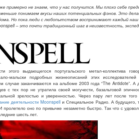
аже примерно не знаем, что у нас получится. Мы плохо себе пр
ё меньше понимаем вкусы наших потенциальных фэнов. Это дел
бома. Но пока люди с любопытством воспринимают каждый наш 
nspell – это почти традиционный шаг в неизвестность, экспедиц
ти этого выдающегося португальского метал-коллектива гов
ало-мальски подробных жизнеописаний этих исследователей 
м случае заканчиваются на альбоме 2003 года “The Antidote”. А д
цев с тех пор не утратила своей могучести, базальтовой эпично
альной зрелостью и уверенностью. Через пару лет после того
ание деятельности Moonspell
и Специальное Радио. А будущего, т
 И пролетело оно по привычке незаметно быстро. Так что с удово
ледние шесть лет.