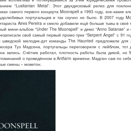
анием “Lusitanian Metal”. Этот двухдисковый релиз для покло
ках самого первого концерта Moonspell в 1993 году, кое-какие к
удолюбивых португальцев и так скучно не было. В 2007 году Mo
итариста Aires Pereira и смело добавили ещё больше тьмы в своё 
ый мини-альбом “Under The Moonspell” и демо “Anno Satanae” и
езаписали свой самый первый промо-трек “Serpent Angel” с 91 го
 шведской мелодик-дэт команды The Haunted предложили для 
дюсера Туэ Мадсена, португальцы переговорили с лейблом, тот 
на запись. Счётчик работал, плотность работы была дикой, но M
поминаний о проведённом в Antfarm времени. Мадсен сам по себе
ные смены – моветон.