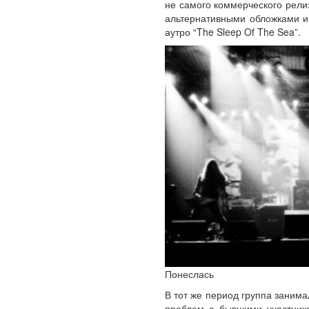
не самого коммерческого релиз
альтернативными обложками и 
аутро “The Sleep Of The Sea”.
Понеслась
В тот же период группа занима
проблем с бывшими участник