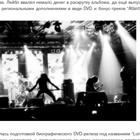
а. Лейбл ввалил немало денег в раскрутку альбома, да ещё выпус
региональными дополнениями в виде DVD и бонус-треков “Atlantic
лась подготовкой биографического DVD-релиза под названием “Lunar 
ами коллектива и потянувшимися за этим юридическими провол