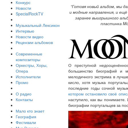
Конкурс
“Готовя новый альбом, мы д
Новости
и модные направления, и ещ
SpecialRockTV
заранее выигрышного аль
пластинка Moo
Музыкальный Лексикон
Интервью
Новости видео
Рецензии альбомов
Современные
композиторы
Оркестры, Хоры,
О преступной недооценённос
Опера
большинство биографий и м
Исполнители
мелодичного экстрима в лучше
Промо
кисло, хотя музыка португаль
последние годы сочной музык
О радио
котором остановило своё опис
Контакты
наступило, как вы понимаете.
биографии португальцев за пос
Мало кто знает
География
Фестивали