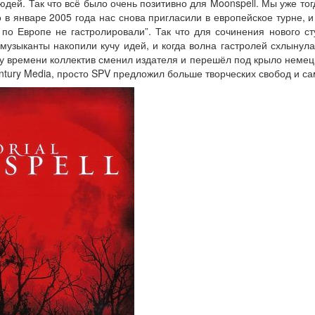
юдей. Так что всё было очень позитивно для Moonspell. Мы уже т
 в январе 2005 года нас снова пригласили в европейское турне, и
 по Европе не гастролировали”. Так что для сочинения нового ст
музыканты накопили кучу идей, и когда волна гастролей схлынула
у времени коллектив сменил издателя и перешёл под крыло немецк
ntury Media, просто SPV предложил больше творческих свобод и са