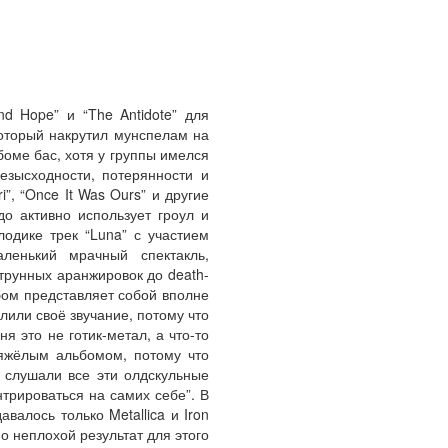
d Hope” и “The Antidote” для
который накрутил мунспелам на
оме бас, хотя у группы имелся
езысходности, потерянности и
i”, “Once It Was Ours” и другие
о активно использует гроул и
одике трек “Luna” с участием
ленький мрачный спектакль,
струнных аранжировок до death-
ьбом представляет собой вполне
лили своё звучание, потому что
я это не готик-метал, а что-то
тяжёлым альбомом, потому что
 слушали все эти олдскульные
трироваться на самих себе”. В
валось только Metallica и Iron
о неплохой результат для этого