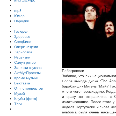
Муз Экскурс
mp3
Юмор
Пародии
Галерея
Здоровье
СпецКино
Очерк недели
Зарисовки
Рецензии
Салун ретро
Записки звукача
Побагровели
АктМузПроекты
Забавно, что пик национально
Кроме музыки
После выхода диска “The Anti
Выставка
барабанщик Мигель “Майк” Гасп
Отч. с концертов
много чего происходило. Когд
Музей
и сразу же отправились с O
Клубы (фото)
изматывающие. После этого у н
Тэги
неделя Португалии и снова нез
альбома была очень насыщенно