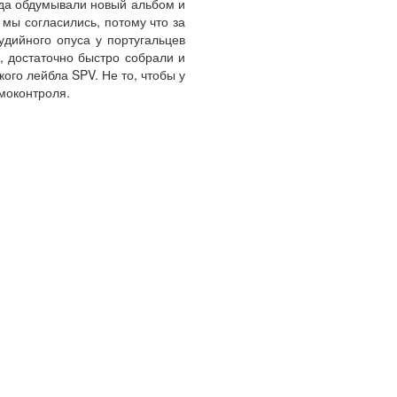
огда обдумывали новый альбом и
 мы согласились, потому что за
удийного опуса у португальцев
, достаточно быстро собрали и
ого лейбла SPV. Не то, чтобы у
моконтроля.