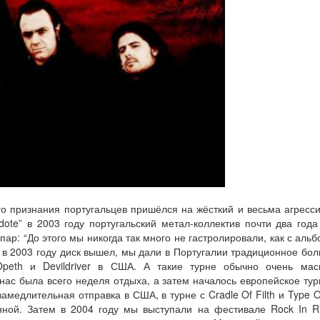
го признания португальцев пришёлся на жёсткий и весьма агресси
dote” в 2003 году португальский метал-коллектив почти два года
ар: “До этого мы никогда так много не гастролировали, как с альбо
а в 2003 году диск вышел, мы дали в Португалии традиционное бол
peth и Devildriver в США. А такие турне обычно очень ма
ас была всего неделя отдыха, а затем началось европейское турн
амедлительная отправка в США, в турне с Cradle Of Filth и Type 
й. Затем в 2004 году мы выступали на фестивале Rock In Rio, 