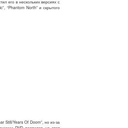
тил его в нескольких версиях с
”, “Phantom North” и скрытого
Still/Years Of Doom”, но из-за
очками DVD появился на свет