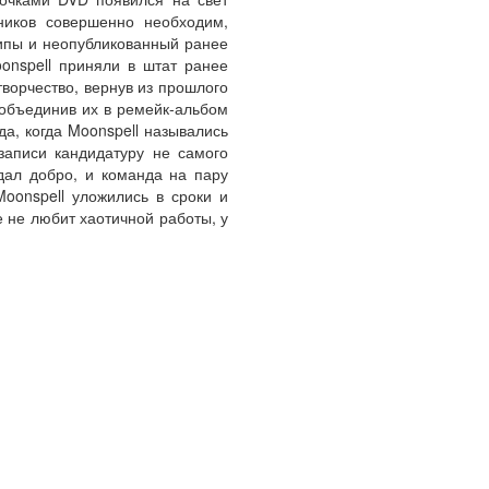
нников совершенно необходим,
липы и неопубликованный ранее
onspell приняли в штат ранее
творчество, вернув из прошлого
 объединив их в ремейк-альбом
да, когда Moonspell назывались
записи кандидатуру не самого
дал добро, и команда на пару
oonspell уложились в сроки и
 не любит хаотичной работы, у