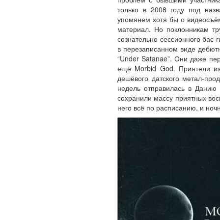
только в 2008 году под назв
упомянем хотя бы о видеосъём
материал. Но поклонникам тр
сознательно сессионного бас-г
в перезаписанном виде дебютн
“Under Satanae”. Они даже пер
ещё Morbid God. Приятели из
дешёвого датского метал-про
недель отправилась в Данию 
сохранили массу приятных вос
него всё по расписанию, и ноч