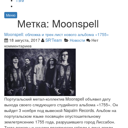
Тэги
Меню
Метка:
Moonspell
Moonspell: обложка и трек-лист нового альбома «1755»
18 августа, 2017
SR'Team
Новости
Нет
комментариев
Португальский метал-коллектив Moonspell объявил дату
выхода своего следующего студийного альбома «1755». Он
выйдет 3 ноября под вывеской Napalm Records. Альбом на
португальском языке посвящён опустошительному
землетрясению 1755 года, разрушившего город Лиссабон.
Тогда пожары и цунами практически стёрли с лица земли