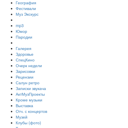
География
Фестивали
Муз Экскурс
mp3
Юмор
Пародии
Галерея
Здоровье
СпецКино
Очерк недели
Зарисовки
Рецензии
Салун ретро
Записки звукача
АктМузПроекты
Кроме музыки
Выставка
Отч. с концертов
Музей
Клубы (фото)