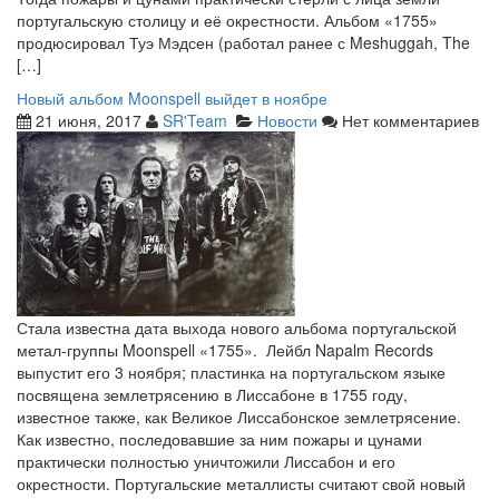
португальскую столицу и её окрестности. Альбом «1755»
продюсировал Туэ Мэдсен (работал ранее с Meshuggah, The
[…]
Новый альбом Moonspell выйдет в ноябре
21 июня, 2017
SR'Team
Новости
Нет комментариев
Стала известна дата выхода нового альбома португальской
метал-группы Moonspell «1755». Лейбл Napalm Records
выпустит его 3 ноября; пластинка на португальском языке
посвящена землетрясению в Лиссабоне в 1755 году,
известное также, как Великое Лиссабонское землетрясение.
Как известно, последовавшие за ним пожары и цунами
практически полностью уничтожили Лиссабон и его
окрестности. Португальские металлисты считают свой новый