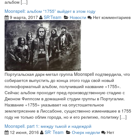
альбом […]
Moonspell: альбом “1755” выйдет в этом году
9 марта, 2017
SR'Team
Новости
Нет комментариев
Португальская дарк-метал группа Moonspell подтвердила, что
собирается выпустить до конца этого года свой новый
полноформатный альбом, получивший название «1755».
Сейчас альбом проходит пред-производственную стадию с
Джоном Фиппсом в домашней студии группы в Португалии.
Название «1755» указывает на опустошительное
землетрясение в Лиссабоне, существенно изменившее в 1755
году не только облик города, но и его религию, политику […]
Moonspell. part 1: между тьмой и надеждой
12 июня, 2016
SR' Team
Очерк недели
Нет