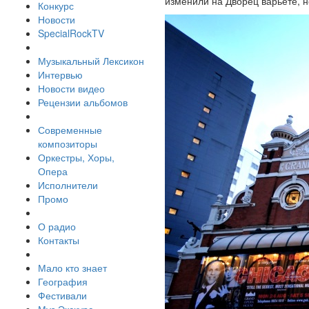
изменили на Дворец варьете, н
Конкурс
Новости
SpecialRockTV
Музыкальный Лексикон
Интервью
Новости видео
Рецензии альбомов
Современные
композиторы
Оркестры, Хоры,
Опера
Исполнители
Промо
О радио
Контакты
Мало кто знает
География
Фестивали