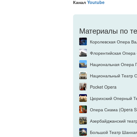
Канал
Youtube
Материалы по т
Королевская Опера Вал
Флорентийская Опера – 
Национальная Опера Гр
Национальный Театр Са
Pocket Opera
Цюрихский Оперный Те
Опера Сиама (Opera S
Азербайджанский теат
Большой Театр Шанха