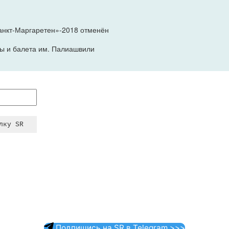
анкт-Маргаретен»-2018 отменён
ры и балета им. Палиашвили
Подпишись на SR в Telegram >>>