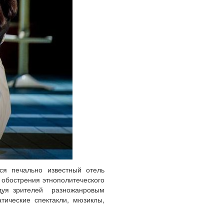
тся печально известный отель
 обострения этнополитеческого
адуя зрителей разножанровым
ические спектакли, мюзиклы,