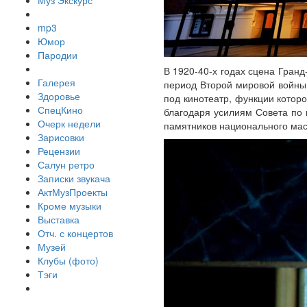
Муз Экскурс
mp3
Юмор
Пародии
В 1920-40-х годах сцена Гран
Галерея
период Второй мировой войны 
Здоровье
под кинотеатр, функции которо
СпецКино
благодаря усилиям Совета по 
Очерк недели
памятников национального мас
Зарисовки
Рецензии
Салун ретро
Записки звукача
АктМузПроекты
Кроме музыки
Выставка
Отч. с концертов
Музей
Клубы (фото)
Тэги