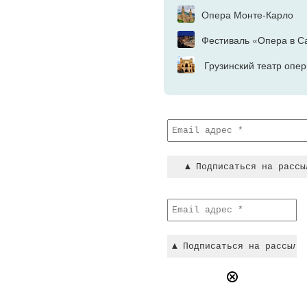
Опера Монте-Карло
Фестиваль «Опера в С
Грузинский театр опе