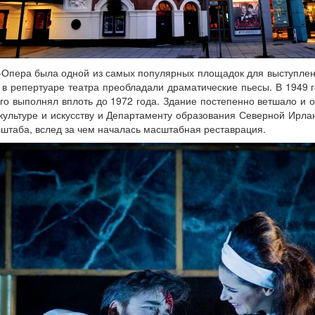
д-Опера была одной из самых популярных площадок для выступле
в репертуаре театра преобладали драматические пьесы. В 1949 
го выполнял вплоть до 1972 года. Здание постепенно ветшало и о
культуре и искусству и Департаменту образования Северной Ирла
штаба, вслед за чем началась масштабная реставрация.