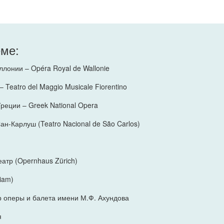
еме:
лонии – Opéra Royal de Wallonie
Teatro del Maggio Musicale Fiorentino
еции – Greek National Opera
н-Карлуш (Teatro Nacional de São Carlos)
атр (Opernhaus Zürich)
iam)
р оперы и балета имени М.Ф. Ахундова
я