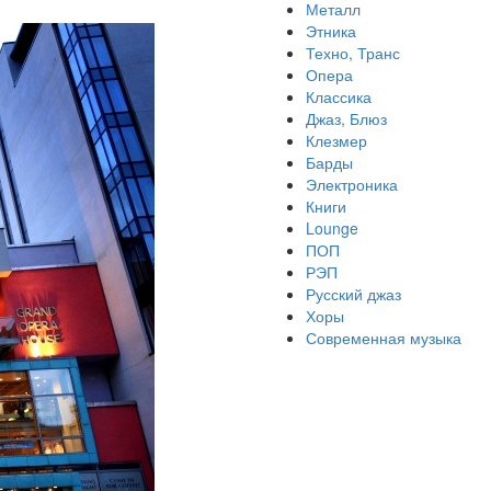
Металл
Этника
Техно, Транс
Опера
Классика
Джаз, Блюз
Клезмер
Барды
Электроника
Книги
Lounge
ПОП
РЭП
Русский джаз
Хоры
Современная музыка