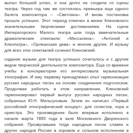
выпал большой успех, и она долго не сходила со сцены
театра. Через год там же состоялась премьера еще одного
балета композитора – «Светлана». И вновь постановка
прошла успешно. Этот период отмечен в жизни Кленовского
значительными творческими достижениями. На сцене
Императорского Малого театра шли тогда замечательные
драматические спектакли: «Мессалина», «Антоний и
Клеопатра», «Орлеанская дева» и многие другие. И музыку
для всех этих спектаклей сочинил Кленовский.
оздание музыки для театра успешно сочеталось и с другим
видом творческой деятельности композитора. Еще со времени
учебы в консерватории его интересовала музыкальная
этнография. И ему первому принадлежал опыт гармонизации
русских народных песен на основе соединения подголосков.
Продолжая работать в этом направлении, Кленовский
гармонизировал первый выпуск русских народных песен,
собранных Ю.Н. Мельгуновым. Затем он написал «Первый
российский этнографический концерт» для солистов, хора и
оркестра. Это произведение было впервые исполнено в
начале марта 1893 года в зале Московского Дворянского
собрания. Прозвучавшие тогда народные песни славян и
других народов России в хоровом и сольном исполнении в