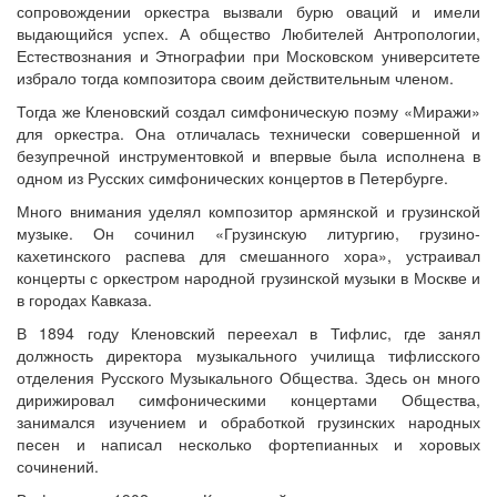
сопровождении оркестра вызвали бурю оваций и имели
выдающийся успех. А общество Любителей Антропологии,
Естествознания и Этнографии при Московском университете
избрало тогда композитора своим действительным членом.
Тогда же Кленовский создал симфоническую поэму «Миражи»
для оркестра. Она отличалась технически совершенной и
безупречной инструментовкой и впервые была исполнена в
одном из Русских симфонических концертов в Петербурге.
Много внимания уделял композитор армянской и грузинской
музыке. Он сочинил «Грузинскую литургию, грузино-
кахетинского распева для смешанного хора», устраивал
концерты с оркестром народной грузинской музыки в Москве и
в городах Кавказа.
В 1894 году Кленовский переехал в Тифлис, где занял
должность директора музыкального училища тифлисского
отделения Русского Музыкального Общества. Здесь он много
дирижировал симфоническими концертами Общества,
занимался изучением и обработкой грузинских народных
песен и написал несколько фортепианных и хоровых
сочинений.