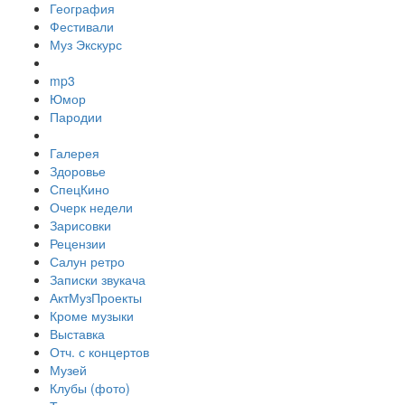
География
Фестивали
Муз Экскурс
mp3
Юмор
Пародии
Галерея
Здоровье
СпецКино
Очерк недели
Зарисовки
Рецензии
Салун ретро
Записки звукача
АктМузПроекты
Кроме музыки
Выставка
Отч. с концертов
Музей
Клубы (фото)