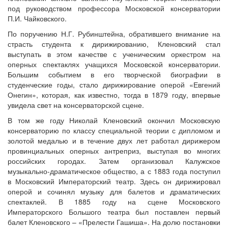
под руководством профессора Московской консерватории
П.И. Чайковского.
По поручению Н.Г. Рубинштейна, обратившего внимание на
страсть студента к дирижированию, Кленовский стал
выступать в этом качестве с ученическим оркестром на
оперных спектаклях учащихся Московской консерватории.
Большим событием в его творческой биографии в
студенческие годы, стало дирижирование оперой «Евгений
Онегин», которая, как известно, тогда в 1879 году, впервые
увидела свет на консерваторской сцене.
В том же году Николай Кленовский окончил Московскую
консерваторию по классу специальной теории с дипломом и
золотой медалью и в течение двух лет работал дирижером
провинциальных оперных антреприз, выступая во многих
российских городах. Затем организовал Калужское
музыкально-драматическое общество, а с 1883 года поступил
в Московский Императорский театр. Здесь он дирижировал
оперой и сочинял музыку для балетов и драматических
спектаклей. В 1885 году на сцене Московского
Императорского Большого театра был поставлен первый
балет Кленовского – «Прелести Гашиша». На долю постановки