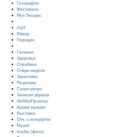
География
Фестивали
Муз Экскурс
mp3
Юмор
Пародии
Галерея
Здоровье
СпецКино
Очерк недели
Зарисовки
Рецензии
Салун ретро
Записки звукача
АктМузПроекты
Кроме музыки
Выставка
Отч. с концертов
Музей
Клубы (фото)