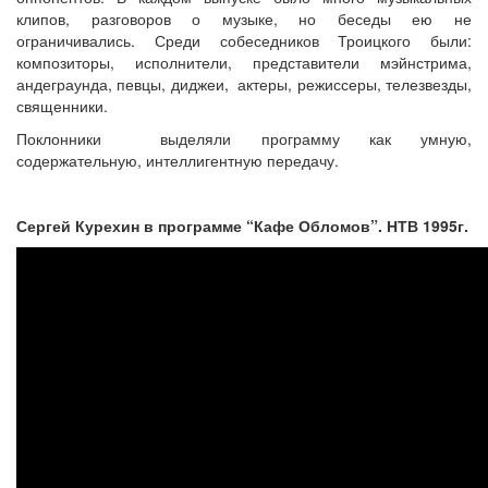
клипов, разговоров о музыке, но беседы ею не
ограничивались. Среди собеседников Троицкого были:
композиторы, исполнители, представители мэйнстрима,
андеграунда, певцы, диджеи, актеры, режиссеры, телезвезды,
священники.
Поклонники выделяли программу как умную,
содержательную, интеллигентную передачу.
Сергей Курехин в программе “Кафе Обломов”. НТВ 1995г.