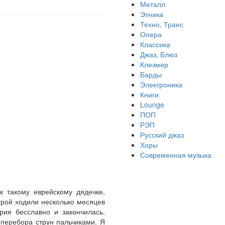
Металл
Этника
Техно, Транс
Опера
Классика
Джаз, Блюз
Клезмер
Барды
Электроника
Книги
Lounge
ПОП
РЭП
Русский джаз
Хоры
Современная музыка
к такому еврейскому дядечке,
строй ходили несколько месяцев
рия бесславно и закончилась.
 перебора струн пальчиками. Я