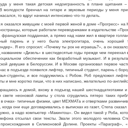
куда у меня такая детская недоигранность в плане щипания – 
 В молодости бренчал на гитаре и звуковые периоды у меня прис
касался, то вдруг начинал интенсивно что-то делать.
 я оказался живущим с моей первой женой в доме «Прогресс» на 
иностранцы, которые работали переводчиками в издательстве «Про
а французская подданная, а прямо над нами жил в квартире голла
ный парень и у него была электрогитара, очень хороший 
дер». Я его спросил: «Почему ты рок не играешь?», а он оказалс
од названием «Дизель» в шестидесятые годы прежде чем переехал в
социальном обеспечении как безработный музыкант. И в результа
кой девушке в Белоруссии. И в Москве организовал первое част
ас в подъезде появился лифтер, типичный студент, парень с боро
зья-студенты, и все подружились с Робом. Роб предложил лифте
ты и мне коротко пиши, что в них написано, желательно по-английс
озвращаюсь я домой, вхожу в подъезд нашей шестнадцатиэтажки и
 свете неоновой лампы у стола сгрудились пятеро таких приб
в очках- типичные физики, цвет МЕХМАТа и отвертками развинчи
 когда они еще договаривались о выписках из газет, Степа сказал 
нужно, а надо компьютер «Макинтош». Он видел такой у Роба, к
лефона отсылал свои тексты. Звали этого молодого человека Ст
 происхождения в Силиконовой Долине. Проекты «Параграф», «Е