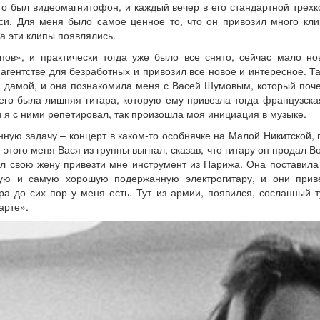
его был видеомагнитофон, и каждый вечер в его стандартной трехк
си. Для меня было самое ценное то, что он привозил много кли
да эти клипы появлялись.
пов», и практически тогда уже было все снято, сейчас мало но
агентстве для безработных и привозил все новое и интересное. Т
й дамой, и она познакомила меня с Васей Шумовым, который поче
него была лишняя гитара, которую ему привезла тогда французска
 я с ними репетировал, так произошла моя инициация в музыке.
ую задачу – концерт в каком-то особнячке на Малой Никитской, г
 этого меня Вася из группы выгнал, сказав, что гитару он продал В
ил свою жену привезти мне инструмент из Парижа. Она поставила
ую и самую хорошую подержанную электрогитару, и они прив
ра до сих пор у меня есть. Тут из армии, появился, сосланный 
арте».