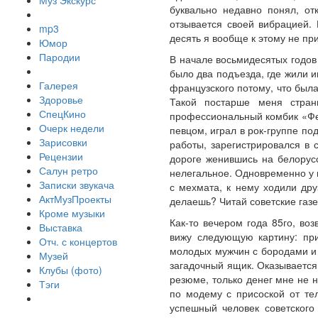
Муз Экскурс
буквально недавно понял, от
отзывается своей вибрацией.
mp3
десять я вообще к этому не при
Юмор
Пародии
В начале восьмидесятых годов
было два подъезда, где жили 
Галерея
французского потому, что был
Здоровье
Такой постарше меня стран
СпецКино
профессиональный комбик «Фен
Очерк недели
певцом, играл в рок-группе п
Зарисовки
работы, зарегистрировался в 
Рецензии
дороге женившись на белорусс
Салун ретро
нелегальное. Одновременно у н
Записки звукача
с мехмата, к нему ходили дру
АктМузПроекты
делаешь? Читай советские газе
Кроме музыки
Как-то вечером года 85го, в
Выставка
вижу следующую картину: при
Отч. с концертов
молодых мужчин с бородами и 
Музей
загадочный ящик. Оказывается,
Клубы (фото)
резюме, только денег мне не 
Тэги
по модему с присоской от те
успешный человек советского