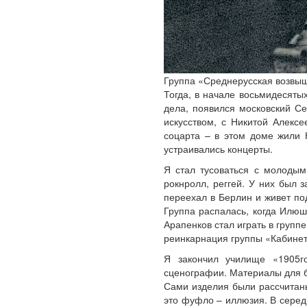
Группа «Среднерусская возвыш
Тогда, в начале восьмидесяты
дела, появился московский С
искусством, с Никитой Алекс
соцарта – в этом доме жили 
устраивались концерты.
Я стал тусоваться с молодым
рокнролл, реггей. У них был 
переехал в Берлин и живет по
Группа распалась, когда Илюш
Арапенков стал играть в групп
реинкарнация группы «Кабинет
Я закончил училище «1905го
сценографии. Материалы для бу
Сами изделия были рассчитаны
это фуфло – иллюзия. В серед