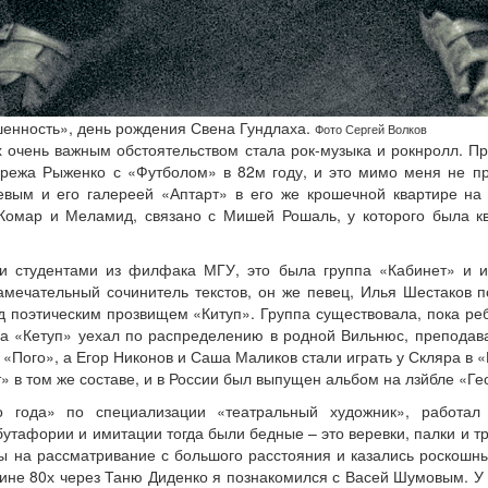
енность», день рождения Свена Гундлаха.
Фото Сергей Волков
х очень важным обстоятельством стала рок-музыка и рокнролл. Пр
ережа Рыженко с «Футболом» в 82м году, и это мимо меня не пр
еевым и его галереей «Аптарт» в его же крошечной квартире на
Комар и Меламид, связано с Мишей Рошаль, у которого была кв
и студентами из филфака МГУ, это была группа «Кабинет» и и
замечательный сочинитель текстов, он же певец, Илья Шестаков 
д поэтическим прозвищем «Китуп». Группа существовала, пока реб
а «Кетуп» уехал по распределению в родной Вильнюс, преподава
е «Пого», а Егор Никонов и Саша Маликов стали играть у Скляра в
» в том же составе, и в России был выпущен альбом на лзйбле «Ге
 года» по специализации «театральный художник», работал
тафории и имитации тогда были бедные – это веревки, палки и тр
 на рассматривание с большого расстояния и казались роскошны
ине 80х через Таню Диденко я познакомился с Васей Шумовым. У