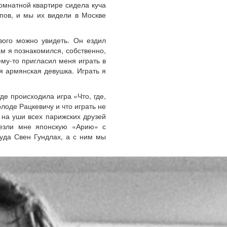
омнатной квартире сидела куча
пов, и мы их видели в Москве
вого можно увидеть. Он ездил
ам я познакомился, собственно,
му-то пригласил меня играть в
я армянская девушка. Играть я
де происходила игра «Что, где,
олоде Рацкевичу и что играть не
 на уши всех парижских друзей
езли мне японскую «Арию» с
туда Свен Гундлах, а с ним мы