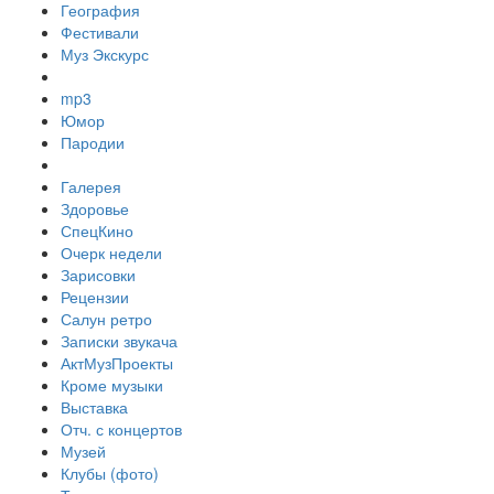
География
Фестивали
Муз Экскурс
mp3
Юмор
Пародии
Галерея
Здоровье
СпецКино
Очерк недели
Зарисовки
Рецензии
Салун ретро
Записки звукача
АктМузПроекты
Кроме музыки
Выставка
Отч. с концертов
Музей
Клубы (фото)