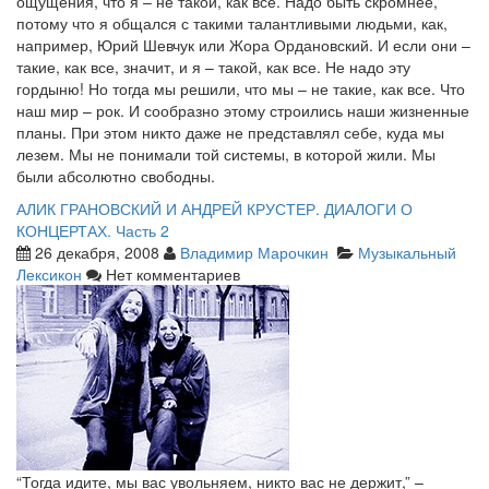
ощущения, что я – не такой, как все. Надо быть скромнее,
потому что я общался с такими талантливыми людьми, как,
например, Юрий Шевчук или Жора Ордановский. И если они –
такие, как все, значит, и я – такой, как все. Не надо эту
гордыню! Но тогда мы решили, что мы – не такие, как все. Что
наш мир – рок. И сообразно этому строились наши жизненные
планы. При этом никто даже не представлял себе, куда мы
лезем. Мы не понимали той системы, в которой жили. Мы
были абсолютно свободны.
АЛИК ГРАНОВСКИЙ И АНДРЕЙ КРУСТЕР. ДИАЛОГИ О
КОНЦЕРТАХ. Часть 2
26 декабря, 2008
Владимир Марочкин
Музыкальный
Лексикон
Нет комментариев
“Тогда идите, мы вас увольняем, никто вас не держит,” –