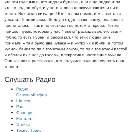
что эти гаденыши, что кидали бутылки, они еще подложили
что-то под автобус, и у него колеса прокручиваются и ни с
места. Вот такая ситуация! Кто-то нам помог, и мы все-таки
уехали. Переживаем. Шеллу я отдал свою шапку, она кровью
пропиталась – так и не отстирал ее потом от крови. Потом
пришел чувак, который у нас “тикета” раскидывал, его звали
Рубик, то есть Рубен, и рассказал, что этих людей они
поймали – там было два чувака – и жутко их избили, а потом
купили банки то ли с томатным соком, то ли с томатной пастой
и облили их с ног до головы, превратив в настоящие чучела.
Они как раз и рассказали, что получили задание сорвать наш
концерт”.
Слушать Радио
Радио.
Основной эфир.
Шансон
Рок
Франция
Металл
Этника
Техно, Транс