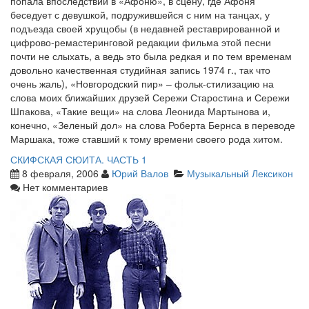
попала впоследствии в «Афоню», в сцену, где Афоня
беседует с девушкой, подружившейся с ним на танцах, у
подъезда своей хрущобы (в недавней реставрированной и
цифрово-ремастеринговой редакции фильма этой песни
почти не слыхать, а ведь это была редкая и по тем временам
довольно качественная студийная запись 1974 г., так что
очень жаль), «Новгородский пир» – фольк-стилизацию на
слова моих ближайших друзей Сережи Старостина и Сережи
Шпакова, «Такие вещи» на слова Леонида Мартынова и,
конечно, «Зеленый дол» на слова Роберта Бернса в переводе
Маршака, тоже ставший к тому времени своего рода хитом.
СКИФСКАЯ СЮИТА. ЧАСТЬ 1
8 февраля, 2006
Юрий Валов
Музыкальный Лексикон
Нет комментариев