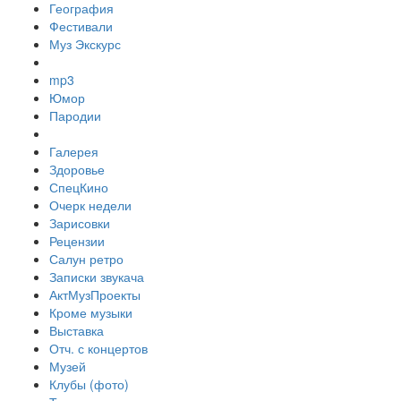
География
Фестивали
Муз Экскурс
mp3
Юмор
Пародии
Галерея
Здоровье
СпецКино
Очерк недели
Зарисовки
Рецензии
Салун ретро
Записки звукача
АктМузПроекты
Кроме музыки
Выставка
Отч. с концертов
Музей
Клубы (фото)