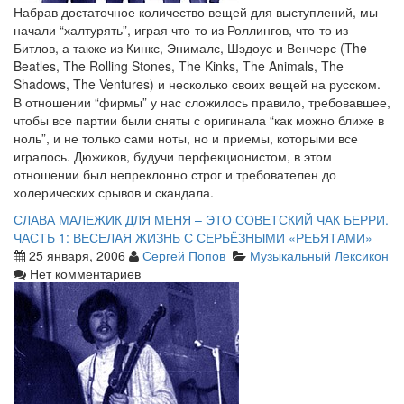
Набрав достаточное количество вещей для выступлений, мы
начали “халтурять”, играя что-то из Роллингов, что-то из
Битлов, а также из Кинкс, Энималс, Шэдоус и Венчерс (The
Beatles, The Rolling Stones, The Kinks, The Animals, The
Shadows, The Ventures) и несколько своих вещей на русском.
В отношении “фирмы” у нас сложилось правило, требовавшее,
чтобы все партии были сняты с оригинала “как можно ближе в
ноль”, и не только сами ноты, но и приемы, которыми все
игралось. Дюжиков, будучи перфекционистом, в этом
отношении был непреклонно строг и требователен до
холерических срывов и скандала.
СЛАВА МАЛЕЖИК ДЛЯ МЕНЯ – ЭТО СОВЕТСКИЙ ЧАК БЕРРИ.
ЧАСТЬ 1: ВЕСЕЛАЯ ЖИЗНЬ С СЕРЬЁЗНЫМИ «РЕБЯТАМИ»
25 января, 2006
Сергей Попов
Музыкальный Лексикон
Нет комментариев